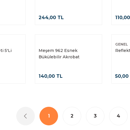
Yapışka
244,00 TL
110,0
GENEL
i 5'Li
Meşem 962 Esnek
Reflekt
Bükülebilir Akrobat
Tornavida Ucu 12 Parça
140,00 TL
50,00
1
2
3
4