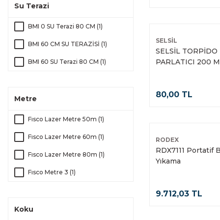
AYZ 5 metre 5*25 (1)
Su Terazi
ERİNOX (4)
Bİ- METAL PANÇ 73 MM
BMI 0 SU Terazi 80 CM (1)
FRS (4)
MASTER (1)
SELSİL
BMI 60 CM SU TERAZİSİ (1)
KARBOSAN (4)
Bİ-METAL PANÇ 35 MM
SELSİL TORPİDO
MASTER (1)
PARLATICI 200 
BMI 60 SU Terazi 80 CM (1)
MEŞEM (4)
Bosch Granit Delme Ucu 10 (1)
TESAY (4)
80,00 TL
Bosch Granit Delme Ucu 12 (1)
Metre
YAPARLAR (4)
Bosch Granit Delme Ucu 6 mm
B-TECH (3)
Fısco Lazer Metre 50m (1)
(1)
BEST (3)
Fısco Lazer Metre 60m (1)
Bosch Granit Delme Ucu 8mm
RODEX
(1)
RDX7111 Portatif B
KNIPEX (3)
Fısco Lazer Metre 80m (1)
Yıkama
Candan Plastik Boru Makası 40
MEGABOND (3)
Fısco Metre 3 (1)
Mm (1)
MILWAUKEE (3)
Fısco Metre 5 (1)
9.712,03 TL
Candan Plastik Boru Makası 42
Mm (1)
CMC Tools (2)
Koku