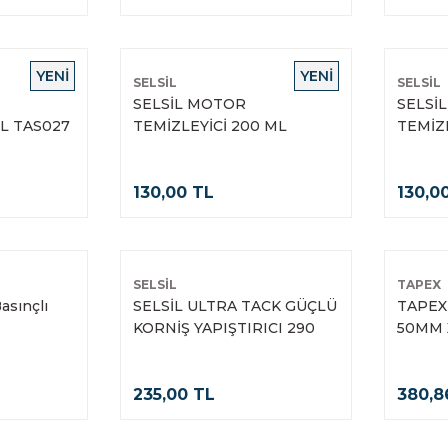
YENİ
YENİ
SELSİL
SELSİL
SELSİL MOTOR
SELSİ
ML TAS027
TEMİZLEYİCİ 200 ML
TEMİZL
130,00 TL
130,0
SELSİL
TAPEX
asınçlı
SELSİL ULTRA TACK GÜÇLÜ
TAPEX
KORNİŞ YAPIŞTIRICI 290
50MM 
ML BEYAZ
235,00 TL
380,8