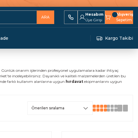
Hesabım
Alışveriş
ARA
Üye Girişi
Sepetim
İade
Kargo Takibi
niz. Günlük onarım işlerinden profesyonel uygulamalara kadar ihtiyaç
ket’te inceleyebilirsiniz. Dayanıklı ve kaliteli malzemelerden üretilen bu
sinde farklı kullanım alanlarına uygun
hırdavat
ekipmanlarını uygun