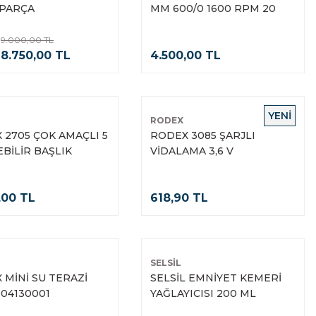
PARÇA
MM 600/0 1600 RPM 20
2,AH BMC 21 VİTES Lİ-ON
9.000,00 TL
8.750,00 TL
4.500,00 TL
YENİ
RODEX
 2705 ÇOK AMAÇLI 5
RODEX 3085 ŞARJLI
BİLİR BAŞLIK
VİDALAMA 3,6 V
,00 TL
618,90 TL
SELSİL
 MİNİ SU TERAZİ
SELSİL EMNİYET KEMERİ
04130001
YAĞLAYICISI 200 ML
TAS024