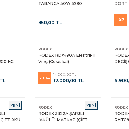
TABANCA 30W 5290
DÖRT 
(SICAK)
-%3
350,00 TL
RODEX
RODEX
RODEX RDX490A Elektrikli
RODEX
200 KG
Vinç (Ceraskal)
DEĞİŞE
14.000,00 TL
-%14
 TL
12.000,00 TL
6.900
YENİ
YENİ
RODEX
RODEX
JLI
RODEX 3322A ŞARJLI
RODEX
 ÇİFT AKÜ
(AKÜLÜ) MATKAP (ÇİFT
RHT09
AKÜLÜ / AKSESUARLI)