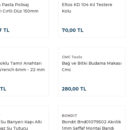
Pasta Polisaj
Eltos KD 104 Kıl Testere
i Cırtlı Düz 150mm
Kolu
7 TL
70,00 TL
CMC Tools
Çoklu Tamir Anahtarı
Bağ ve Bitki Budama Makası
 Wrench 6mm - 22 mm
Cmc
 TL
280,00 TL
T
BONDIT
Su Bariyeri Kapı Altı
Bondıt Bnd01079502 Akrilik
maz Su Tutucu
1mm Şeffaf Montaj Bandı