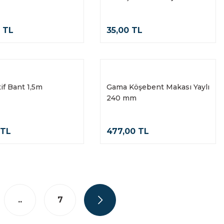
nlı Slikon Bant
0 TL
35,00 TL
if Bant 1,5m
Gama Köşebent Makası Yaylı
240 mm
 TL
477,00 TL
..
7