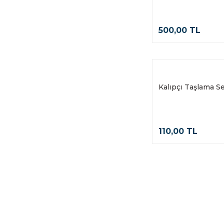
SDS AHŞAP MATKAP UCU
10X500 530161 (1)
500,00 TL
SDS AHŞAP MATKAP UCU
12X500 530162 (1)
SDS PLUS AHŞAP UÇ 10X250
MASTER 530151 (1)
Kalıpçı Taşlama Set
SERAMİK MERMER DELME
PANÇ M14 8 MM (1)
SERAMİK MERMER PANÇ 12
MM BATEC (1)
110,00 TL
SERAMİK MERMERPANÇ 35
MM (1)
SERMAMİK MERMER DELME
PANÇ M14 10 mm (1)