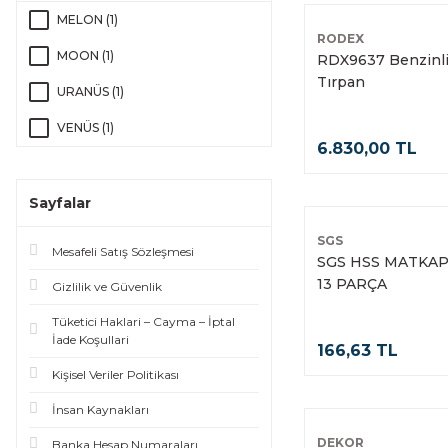
İŞKENCE 80X250 BAYTEC (1)
DUYAR (2)
MELON (1)
RODEX
İŞKENCE 80X500 BAYTEC (1)
FISCO (2)
MOON (1)
RDX9637 Benzinli 
İŞKENCE 80X600 BAYTEC (1)
Tırpan
GFB (2)
URANÜS (1)
Master 506976 Kauçuk Lastik
RODİ (2)
VENÜS (1)
Tokmak Siyah No:40 (1)
6.830,00 TL
ROLART (2)
Master 506976 Kauçuk Lastik
Tokmak Siyah No:50 (1)
SAY (2)
Sayfalar
Master 506976 Kauçuk Lastik
YUMA KİLİT (2)
SGS
Tokmak Siyah No:60 (1)
Mesafeli Satış Sözleşmesi
SGS HSS MATKAP
ATİKERWELD (1)
Master Alüminyum Su Terazisi
13 PARÇA
Gizlilik ve Güvenlik
BOZYEL (1)
60 cm Kırmızı 3 Sulu Terazi (1)
Tüketici Haklari – Cayma – İptal
CIVTEC (1)
Master Alüminyum Su Terazisi
İade Koşullari
166,63 TL
80 cm Kırmızı 3 Sulu Terazi (1)
DAYSON (1)
Kişisel Veriler Politikası
Master Kademeli Matkap Ucu
DİFİX (1)
İnsan Kaynakları
4-20 mm (1)
EMR DUBEL (1)
DEKOR
Banka Hesap Numaraları