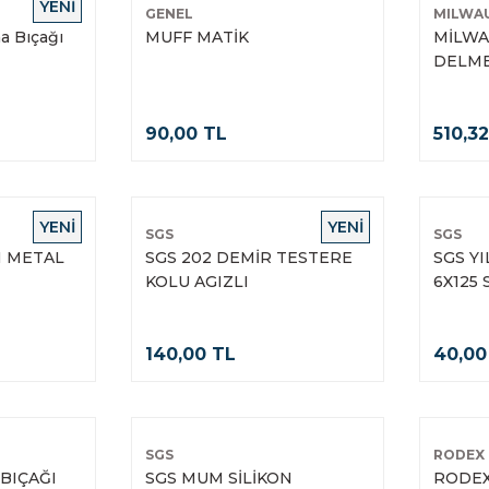
YENİ
GENEL
MILWA
a Bıçağı
MUFF MATİK
MİLWA
DELME
90,00 TL
510,3
YENİ
YENİ
SGS
SGS
 METAL
SGS 202 DEMİR TESTERE
SGS Y
KOLU AGIZLI
6X125 
140,00 TL
40,00
SGS
RODEX
BIÇAĞI
SGS MUM SİLİKON
RODEX