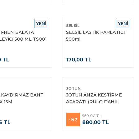
YENİ
YENİ
SELSİL
L FREN BALATA
SELSİL LASTİK PARLATICI
EYİCİ 500 ML TS001
500ml
0 TL
170,00 TL
JOTUN
 KAYDIRMAZ BANT
JOTUN ANZA KESTİRME
X 15M
APARATI (RULO DAHIL
DEGILDIR)
950,00 TL
-%7
6 TL
880,00 TL