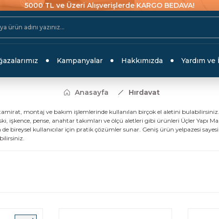
5000 TL ve Üzeri Alışverişlerde KARGO BEDAVA!
azalarımız
Kampanyalar
Hakkımızda
Yardım ve 
Anasayfa
Hırdavat
tamirat, montaj ve bakım işlemlerinde kullanılan birçok el aletini bulabilirsi
, işkence, pense, anahtar takımları ve ölçü aletleri gibi ürünleri Üçler Yapı Mar
e bireysel kullanıcılar için pratik çözümler sunar. Geniş ürün yelpazesi saye
ilirsiniz.