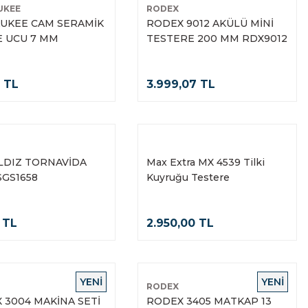
UKEE
RODEX
UKEE CAM SERAMİK
RODEX 9012 AKÜLÜ MİNİ
 UCU 7 MM
TESTERE 200 MM RDX9012
2 TL
3.999,07 TL
ILDIZ TORNAVİDA
Max Extra MX 4539 Tilki
SGS1658
Kuyruğu Testere
 TL
2.950,00 TL
YENİ
YENİ
RODEX
 3004 MAKİNA SETİ
RODEX 3405 MATKAP 13