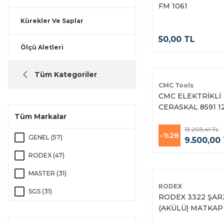
FM 1061
Kürekler Ve Saplar
50,00 TL
Ölçü Aletleri
Tüm Kategoriler
CMC Tools
CMC ELEKTRİKLİ
CERASKAL 8591 1
Tüm Markalar
13.203,41 TL
-%28
GENEL (57)
9.500,00
RODEX (47)
MASTER (31)
RODEX
SGS (31)
RODEX 3322 ŞAR
(AKÜLÜ) MATKAP
DEKOR (21)