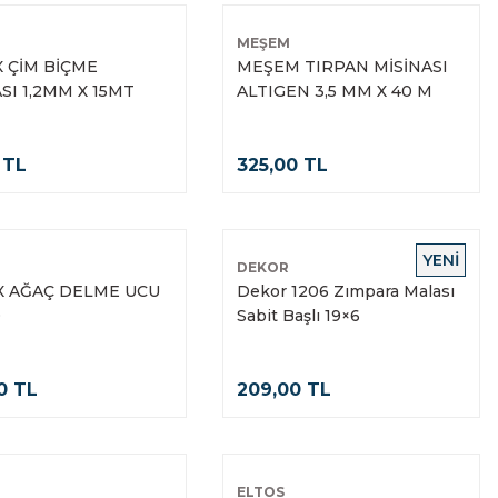
MEŞEM
 ÇİM BİÇME
MEŞEM TIRPAN MİSİNASI
SI 1,2MM X 15MT
ALTIGEN 3,5 MM X 40 M
 TL
325,00 TL
YENİ
DEKOR
 AĞAÇ DELME UCU
Dekor 1206 Zımpara Malası
0
Sabit Başlı 19×6
0 TL
209,00 TL
ELTOS