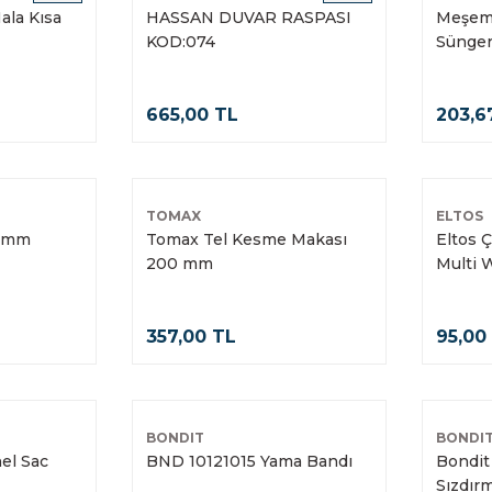
ala Kısa
HASSAN DUVAR RASPASI
Meşem 
KOD:074
Sünger
665,00 TL
203,6
TOMAX
ELTOS
2 mm
Tomax Tel Kesme Makası
Eltos 
200 mm
Multi
357,00 TL
95,00
BONDIT
BONDI
el Sac
BND 10121015 Yama Bandı
Bondit 
Sızdır