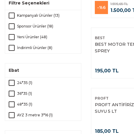
İZELTAŞ (21)
Filtre Seçenekleri
1.595,65 TL
-%6
1.500,00 
BOSCH (20)
Kampanyalı Ürünler (13)
ELTOS (9)
Sponsor Ürünler (18)
İNGCO (9)
Yeni Ürünler (48)
BEST
BEST MOTOR TEM
MAKİTA (9)
İndirimli Ürünler (8)
SPREY
BONDIT (8)
KALE (8)
Ebat
195,00 TL
PROFT (7)
24*35 (1)
SELSİL (7)
36*35 (1)
PROFT
TOMAX (7)
48*35 (1)
PROFT ANTİFİRİZ
MANO (5)
SUYU 5 LT
AYZ 3 metre 3*16 (1)
TAPEX (5)
AYZ 5 metre 5*19 (1)
185,00 TL
BAY-TEC (4)