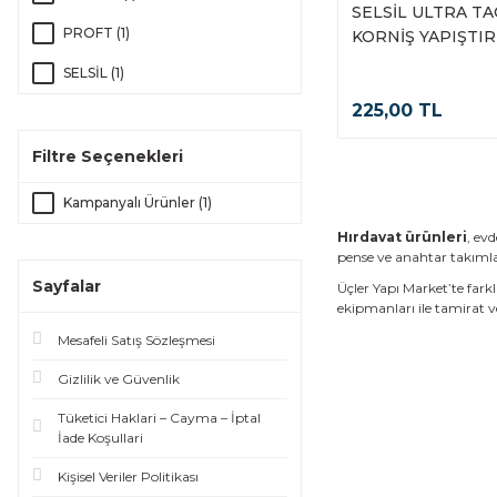
SELSİL ULTRA T
PROFT (1)
KORNİŞ YAPIŞTIR
ML BEYAZ
SELSİL (1)
225,00 TL
Filtre Seçenekleri
Kampanyalı Ürünler (1)
Hırdavat ürünleri
, ev
pense ve anahtar takımları
Sayfalar
Üçler Yapı Market’te farkl
ekipmanları ile tamirat v
Mesafeli Satış Sözleşmesi
Gizlilik ve Güvenlik
Tüketici Haklari – Cayma – İptal
İade Koşullari
Kişisel Veriler Politikası