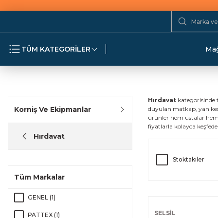
TÜM KATEGORİLER
Mağ
Hırdavat
kategorisinde 
Korniş Ve Ekipmanlar
duyulan matkap, yan keski
ürünler hem ustalar hem d
fiyatlarla kolayca keşfedeb
Hırdavat
Stoktakiler
Tüm Markalar
GENEL (1)
SELSİL
PATTEX (1)