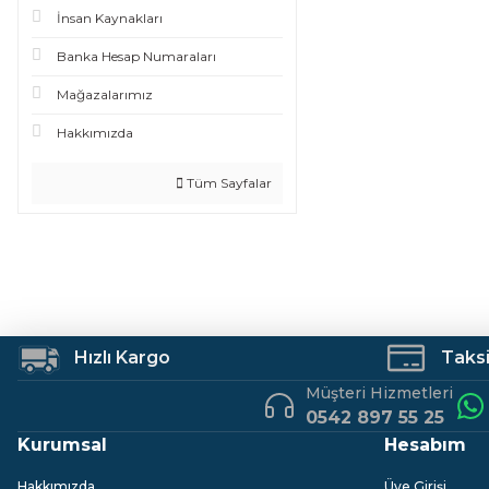
İnsan Kaynakları
Banka Hesap Numaraları
Mağazalarımız
Hakkımızda
Tüm Sayfalar
Hızlı Kargo
Taksit
Müşteri Hizmetleri
0542 897 55 25
Kurumsal
Hesabım
Hakkımızda
Üye Girişi