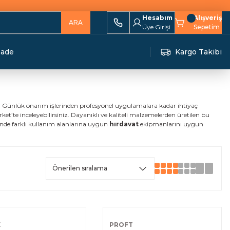
Hesabım
Alışveriş
ARA
Üye Girişi
Sepetim
İade
Kargo Takibi
niz. Günlük onarım işlerinden profesyonel uygulamalara kadar ihtiyaç
ket’te inceleyebilirsiniz. Dayanıklı ve kaliteli malzemelerden üretilen bu
sinde farklı kullanım alanlarına uygun
hırdavat
ekipmanlarını uygun
X
PROFT