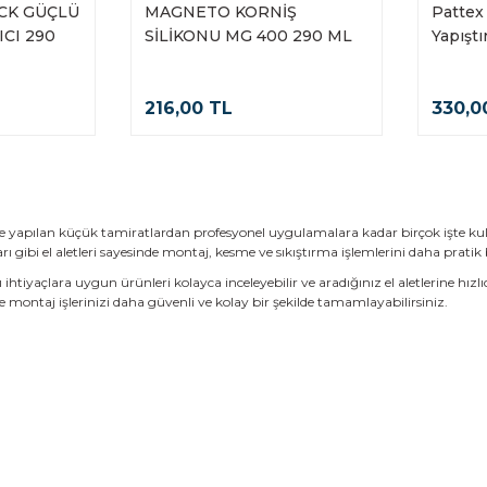
ACK GÜÇLÜ
MAGNETO KORNİŞ
Pattex
ICI 290
SİLİKONU MG 400 290 ML
Yapıştı
216,00 TL
330,0
de yapılan küçük tamiratlardan profesyonel uygulamalara kadar birçok işte kull
 gibi el aletleri sayesinde montaj, kesme ve sıkıştırma işlemlerini daha pratik bi
ı ihtiyaçlara uygun ürünleri kolayca inceleyebilir ve aradığınız el aletlerine hızlı
e montaj işlerinizi daha güvenli ve kolay bir şekilde tamamlayabilirsiniz.