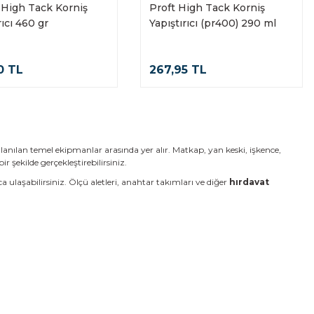
 High Tack Korniş
Proft High Tack Korniş
rıcı 460 gr
Yapıştırıcı (pr400) 290 ml
0 TL
267,95 TL
anılan temel ekipmanlar arasında yer alır. Matkap, yan keski, işkence,
r şekilde gerçekleştirebilirsiniz.
ca ulaşabilirsiniz. Ölçü aletleri, anahtar takımları ve diğer
hırdavat