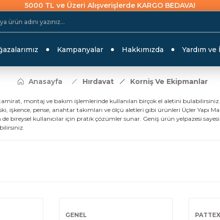
5000 TL ve Üzeri Alışverişlerde KARGO BEDAVA!
azalarımız
Kampanyalar
Hakkımızda
Yardım ve 
Anasayfa
Hırdavat
Korniş Ve Ekipmanlar
tamirat, montaj ve bakım işlemlerinde kullanılan birçok el aletini bulabilirsi
, işkence, pense, anahtar takımları ve ölçü aletleri gibi ürünleri Üçler Yapı Mar
e bireysel kullanıcılar için pratik çözümler sunar. Geniş ürün yelpazesi saye
ilirsiniz.
GENEL
PATTE