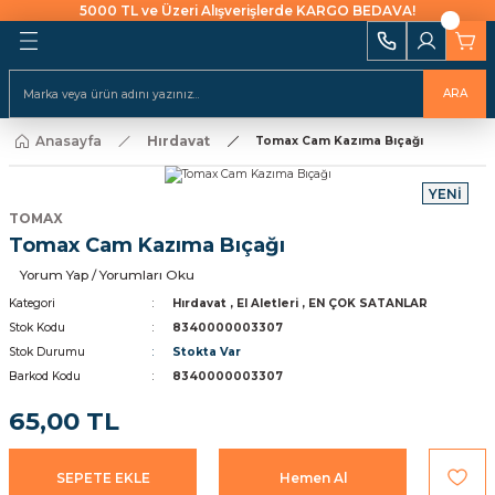
5000 TL ve Üzeri Alışverişlerde KARGO BEDAVA!
Geri Dön
Geri Dön
Geri Dön
Geri Dön
Geri Dön
Geri Dön
Geri Dön
Geri Dön
Geri Dön
i Ekipmanları
 Aydınlatma
alları ve İzolasyon
emeleri Ve Sulama
Batarya & Musluklar
Duş Kanalları
ARA
ı
Anasayfa
Hırdavat
uklar
leri
ları
r
Tomax Cam Kazıma Bıçağı
Eviye (Mutfak) Bataryası
Süzgeç
arı
YENİ
e Uçlar
nları
ıcıları
Banyo & Duş Bataryası
TOMAX
ları
Tomax Cam Kazıma Bıçağı
akaraları
Lavabo Bataryası
ı Aparatları
Yorum Yap / Yorumları Oku
Yapıştırıcılar
Kategori
Hırdavat
,
El Aletleri
,
EN ÇOK SATANLAR
Stok Kodu
8340000003307
Stok Durumu
Stokta Var
rı
ekneler
i
kler
Barkod Kodu
8340000003307
 Takımları
Klipsler
raforlar
65,00 TL
ları
manlar
cüler
 Ve Macunlar
SEPETE EKLE
Hemen Al