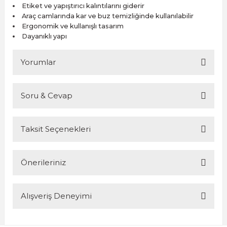
Etiket ve yapıştırıcı kalıntılarını giderir
Araç camlarında kar ve buz temizliğinde kullanılabilir
Ergonomik ve kullanışlı tasarım
Dayanıklı yapı
Yorumlar
Soru & Cevap
Bu ürüne ilk yorumu siz yapın!
Taksit Seçenekleri
Yorum Yaz
Ürün hakkında henüz soru sorulmamış.
Önerileriniz
Soru Sor
Alışveriş Deneyimi
Bu ürünün fiyat bilgisi, resim, ürün açıklamalarında ve diğer
konularda yetersiz gördüğünüz noktaları öneri formunu
kullanarak tarafımıza iletebilirsiniz.