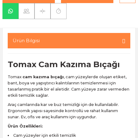
yaları / Vernikler
enfez
sı,Klips,Takoz
afetleri
ı
Malzemeleri
li Banyo Ürünleri
 Ve Aksesuar
Ürün Bilgisi
lik Malzemeleri
rıcılar
Tomax
Cam Kazıma Bıçağı
ı
Tomax
cam kazıma bıçağı
, cam yüzeylerde oluşan etiket,
bant, boya ve yapıştırıcı kalıntılarının temizlenmesi için
tasarlanmış pratik bir el aletidir. Cam yüzeye zarar vermeden
etkili temizlik sağlar.
Araç camlarında kar ve buz temizliği için de kullanılabilir.
Ergonomik yapısı sayesinde kontrollü ve rahat kullanım
plar
sunar. Ev, ofis ve araç kullanımı için uygundur.
Ürün Özellikleri:
Cam yüzeyler için etkili temizlik