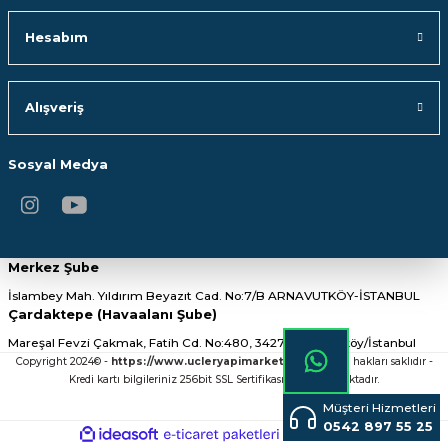
Hesabım
Alışveriş
Sosyal Medya
Merkez Şube
İslambey Mah. Yıldırım Beyazıt Cad. No:7/B ARNAVUTKÖY-İSTANBUL
Çardaktepe (Havaalanı Şube)
Mareşal Fevzi Çakmak, Fatih Cd. No:480, 34275 Arnavutköy/İstanbul
Copyright 2024© -
https://www.ucleryapimarket.com/
- Tüm hakları saklıdır -
Kredi kartı bilgileriniz 256bit SSL Sertifikası ile Korunmaktadır.
Müşteri Hizmetleri
0542 897 55 25
ideasoft
ile
e-