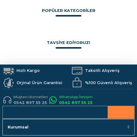
Görüş ve önerileriniz için teşekkür ederiz.
POPÜLER KATEGORİLER
Sitemize ilk yorumu siz yapın!
Ürün resmi kalitesiz, bozuk veya görüntülenemiyor.
Ürün açıklamasında eksik bilgiler bulunuyor.
Boya
İzolasyon
Vitrifiye
Hırdavat
Makine ve El Aletleri
Armatürler
Deneyimini Paylaş
Ürün bilgilerinde hatalar bulunuyor.
Duş Sistemleri
Banyo Aksesuarları
Mutfak
Kamp Malzemeleri
TAVSİYE EDİYORUZ!
Ürün fiyatı diğer sitelerden daha pahalı.
İş Güvenliği
Hobi Malzemeleri
Bu ürüne benzer farklı alternatifler olmalı.
ELTOS
Eltos Cam Kazıma Bıçağı Yedek Jiletli Saplı 14.5 cm CKS002
Hızlı Kargo
Taksitli Alışveriş
Orjinal Ürün Garantisi
%100 Güvenli Alışveriş
160,00 TL
Gönder
Müşteri Hizmetleri
WhatsApp İletişim
0542 897 55 25
0542 897 55 25
SEPETE EKLE
Kurumsal