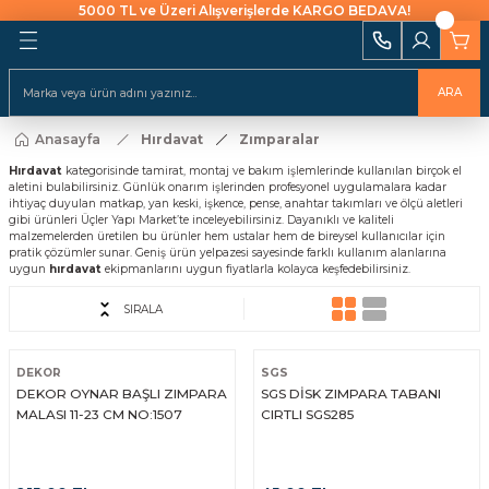
5000 TL ve Üzeri Alışverişlerde KARGO BEDAVA!
Geri Dön
Geri Dön
Geri Dön
Geri Dön
Geri Dön
Geri Dön
Geri Dön
Geri Dön
Geri Dön
i Ekipmanları
 Aydınlatma
alları ve İzolasyon
emeleri Ve Sulama
Batarya & Musluklar
Duş Kanalları
ARA
ı
Anasayfa
Hırdavat
Zımparalar
uklar
leri
ları
r
Eviye (Mutfak) Bataryası
Süzgeç
arı
Hırdavat
kategorisinde tamirat, montaj ve bakım işlemlerinde kullanılan birçok el
aletini bulabilirsiniz. Günlük onarım işlerinden profesyonel uygulamalara kadar
e Uçlar
nları
ıcıları
Banyo & Duş Bataryası
ihtiyaç duyulan matkap, yan keski, işkence, pense, anahtar takımları ve ölçü aletleri
ları
gibi ürünleri Üçler Yapı Market’te inceleyebilirsiniz. Dayanıklı ve kaliteli
malzemelerden üretilen bu ürünler hem ustalar hem de bireysel kullanıcılar için
akaraları
Lavabo Bataryası
pratik çözümler sunar. Geniş ürün yelpazesi sayesinde farklı kullanım alanlarına
ı Aparatları
uygun
hırdavat
ekipmanlarını uygun fiyatlarla kolayca keşfedebilirsiniz.
Yapıştırıcılar
SIRALA
rı
ekneler
i
kler
DEKOR
SGS
DEKOR OYNAR BAŞLI ZIMPARA
SGS DİSK ZIMPARA TABANI
 Takımları
raforlar
MALASI 11-23 CM NO:1507
CIRTLI SGS285
ları
manlar
cüler
 Ve Macunlar