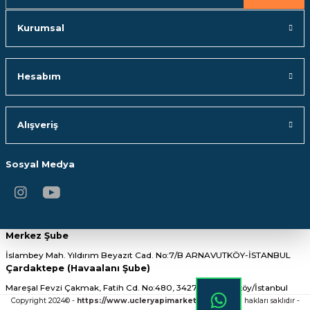
Kurumsal
Hesabım
Alışveriş
Sosyal Medya
Merkez Şube
İslambey Mah. Yıldırım Beyazıt Cad. No:7/B ARNAVUTKÖY-İSTANBUL
Çardaktepe (Havaalanı Şube)
Mareşal Fevzi Çakmak, Fatih Cd. No:480, 34275 Arnavutköy/İstanbul
Copyright 2024© -
https://www.ucleryapimarket.com/
- Tüm hakları saklıdır -