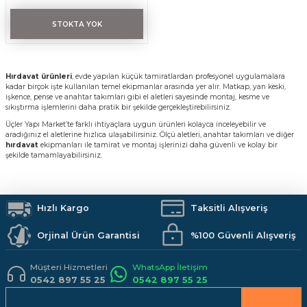
STOKTA YOK
Hırdavat ürünleri
, evde yapılan küçük tamiratlardan profesyonel uygulamalara
kadar birçok işte kullanılan temel ekipmanlar arasında yer alır. Matkap, yan keski,
işkence, pense ve anahtar takımları gibi el aletleri sayesinde montaj, kesme ve
sıkıştırma işlemlerini daha pratik bir şekilde gerçekleştirebilirsiniz.
Üçler Yapı Market’te farklı ihtiyaçlara uygun ürünleri kolayca inceleyebilir ve
aradığınız el aletlerine hızlıca ulaşabilirsiniz. Ölçü aletleri, anahtar takımları ve diğer
hırdavat
ekipmanları ile tamirat ve montaj işlerinizi daha güvenli ve kolay bir
şekilde tamamlayabilirsiniz.
Hızlı Kargo
Taksitli Alışveriş
Orjinal Ürün Garantisi
%100 Güvenli Alışveriş
Müşteri Hizmetleri
WhatsApp İletişim
0542 897 55 25
0542 897 55 25