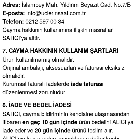
Adres:
İslambey Mah. Yıldırım Beyazıt Cad. No:7/B
E-posta:
info@uclerinsaat.com.tr
Telefon:
0212 597 00 84
Cayma hakkının kullanımına ilişkin masraflar
SATICI’ya aittir.
7. CAYMA HAKKININ KULLANIM ŞARTLARI
Ürün kullanılmamış olmalıdır.
Orijinal ambalajı, aksesuarları ve faturası eksiksiz
olmalıdır.
Kurumsal faturalı iadelerde
iade faturası
düzenlenmesi zorunludur.
8. İADE VE BEDEL İADESİ
SATICI, cayma bildiriminin kendisine ulaşmasından
itibaren
en geç 10 gün içinde
ürün bedelini ALICI’ya
iade eder ve
20 gün içinde
ürünü teslim alır.
ALICI’nın kusurundan kaynaklanan değer kaybı