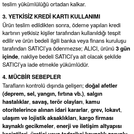
teslim yükümlülüğü ortadan kalkar.
3. YETKİSİZ KREDİ KARTI KULLANIMI
Ürün teslim edildikten sonra, ödeme yapılan kredi
kartının yetkisiz kişiler tarafından kullanıldığı tespit
edilir ve ürün bedeli ilgili banka veya finans kuruluşu
tarafından SATICI’ya ödenmezse; ALICI, ürünü
3 gün
içinde
, nakliye bedeli SATICI’ya ait olacak şekilde
SATICI’ya iade etmekle yükümlüdür.
4. MÜCBİR SEBEPLER
Tarafların kontrolü dışında gelişen;
doğal afetler
(deprem, sel, yangın, fırtına vb.)
,
salgın
hastalıklar
,
savaş, terör olayları
,
kamu
otoritelerince alınan idari kararlar
,
grev, lokavt
,
ulaşım ve lojistik aksaklıkları
,
kargo firması
kaynaklı gecikmeler
,
enerji ve iletişim altyapısı
kesintileri
,
üretici veya tedarikçi kaynaklı zorunlu