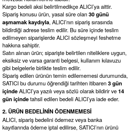
Kargo bedeli aksi belirtilmedikçe ALICI’ya aittir.
yaları / Vernikler
enfez
sı,Klips,Takoz
afetleri
Sipariş konusu ürün, yasal süre olan
30 günü
aşmamak kaydıyla
, ALICI’nın sipariş sırasında
ı
Malzemeleri
bildirdiği adrese teslim edilir. Bu süre içinde teslim
li Banyo Ürünleri
 Ve Aksesuar
edilmeyen siparişlerde ALICI sözleşmeyi feshetme
hakkına sahiptir.
lik Malzemeleri
rıcılar
Satın alınan ürün; siparişte belirtilen niteliklere uygun,
eksiksiz ve varsa garanti belgesi, kullanım kılavuzu
ı
gibi belgelerle birlikte teslim edilir.
Sipariş edilen ürünün temin edilememesi durumunda,
SATICI bu durumu öğrendiği tarihten itibaren
3 gün
içinde
ALICI’ya yazılı veya sözlü olarak bildirir ve
14
gün içinde
tahsil edilen bedeli ALICI’ya iade eder.
plar
2. ÜRÜN BEDELİNİN ÖDENMEMESİ
ALICI, sipariş bedelini ödemez veya banka
kayıtlarında ödeme iptal edilirse, SATICI’nın ürünü