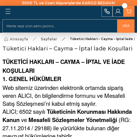
5000 TL ve Üzeri Alışverişlerde KARGO BEDAVA!
Geri Dön
Geri Dön
Geri Dön
Geri Dön
Geri Dön
Geri Dön
Geri Dön
Geri Dön
Geri Dön
i Ekipmanları
 Aydınlatma
alları ve İzolasyon
emeleri Ve Sulama
Batarya & Musluklar
Duş Kanalları
ARA
ı
Anasayfa
Sayfalar
uklar
leri
ları
r
Tüketici Haklari – Cayma – İptal İade K
Eviye (Mutfak) Bataryası
Süzgeç
arı
Tüketici Haklari – Cayma – İptal İade Koşullari
e Uçlar
nları
ıcıları
Banyo & Duş Bataryası
TÜKETİCİ HAKLARI – CAYMA – İPTAL VE İADE
ları
KOŞULLARI
akaraları
Lavabo Bataryası
ı Aparatları
1. GENEL HÜKÜMLER
Yapıştırıcılar
Web sitemiz üzerinden elektronik ortamda sipariş
veren ALICI, ön bilgilendirme formunu ve Mesafeli
rı
ekneler
i
kler
Satış Sözleşmesi’ni kabul etmiş sayılır.
ALICI; 6502 sayılı
Tüketicinin Korunması Hakkında
 Takımları
Klipsler
raforlar
Kanun
ve
Mesafeli Sözleşmeler Yönetmeliği
(RG:
27.11.2014 / 29188) ile yürürlükte bulunan diğer
ları
manlar
cüler
 Ve Macunlar
mevzuat hükümlerine tabidir.