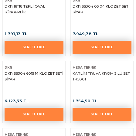
DKR
DKR
DKR 18*18 TEKLİ OVAL
DKR SS304 05 04 KLOZET SETİ
yaları / Vernikler
enfez
sı,Klips,Takoz
afetleri
SÜNGERLİK
SİYAH
ı
Malzemeleri
1.791,13 TL
7.949,38 TL
li Banyo Ürünleri
 Ve Aksesuar
SEPETE EKLE
SEPETE EKLE
lik Malzemeleri
rıcılar
ı
DKR
MESA TEKNİK
DKR SS304 6015 14 KLOZET SETİ
KARLİM TRUVA KROM 3'LÜ SET
SİYAH
TR5001
6.123,75 TL
1.754,50 TL
plar
SEPETE EKLE
SEPETE EKLE
MESA TEKNİK
MESA TEKNİK