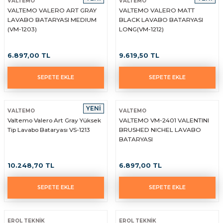
VALTEMO
VALTEMO
VALTEMO VALERO ART GRAY
VALTEMO VALERO MATT
yaları / Vernikler
enfez
sı,Klips,Takoz
afetleri
LAVABO BATARYASI MEDIUM
BLACK LAVABO BATARYASI
(VM-1203)
LONG(VM-1212)
ı
Malzemeleri
6.897,00 TL
9.619,50 TL
li Banyo Ürünleri
 Ve Aksesuar
SEPETE EKLE
SEPETE EKLE
lik Malzemeleri
rıcılar
YENİ
ı
VALTEMO
VALTEMO
Valtemo Valero Art Gray Yüksek
VALTEMO VM-2401 VALENTINI
Tip Lavabo Bataryası VS-1213
BRUSHED NICHEL LAVABO
BATARYASI
10.248,70 TL
6.897,00 TL
plar
SEPETE EKLE
SEPETE EKLE
EROL TEKNİK
EROL TEKNİK