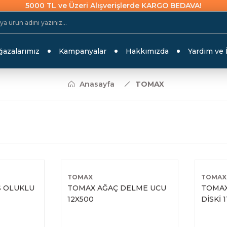
5000 TL ve Üzeri Alışverişlerde KARGO BEDAVA!
azalarımız
Kampanyalar
Hakkımızda
Yardım ve 
Anasayfa
TOMAX
TOMAX
TOMAX
S OLUKLU
TOMAX AĞAÇ DELME UCU
TOMAX
12X500
DİSKİ 1