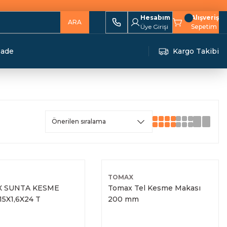
Hesabım
Alışveriş
ARA
Üye Girişi
Sepetim
İade
Kargo Takibi
TOMAX
 SUNTA KESME
Tomax Tel Kesme Makası
15X1,6X24 T
200 mm