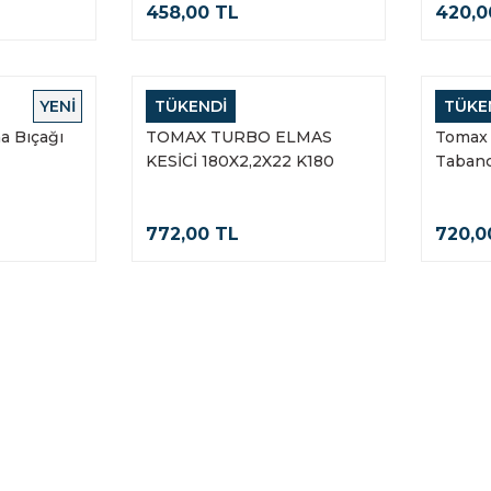
458,00 TL
420,0
YENİ
TÜKENDİ
TÜKE
TOMAX
TOMAX
a Bıçağı
TOMAX TURBO ELMAS
Tomax 
KESİCİ 180X2,2X22 K180
Tabanc
772,00 TL
720,0