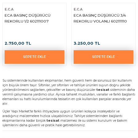
yaları / Vernikler
enfez
sı,Klips,Takoz
afetleri
E.C.A
E.C.A
ECA BASINÇ DÜŞÜRÜCÜ
ECA BASINÇ DÜŞÜRÜCÜ 3/4
REKORLU 1/2 602111007
REKORLU VOLANLI 602111110
ı
Malzemeleri
li Banyo Ürünleri
 Ve Aksesuar
2.750,00 TL
3.250,00 TL
lik Malzemeleri
rıcılar
SEPETE EKLE
SEPETE EKLE
ı
Su sistemlerinde kullanılan ekipmanlar, hem güvenli hem de sorunsuz bir kullanım
için büyük önem taşır. Sifonlar, yer sifonları ve tahliye ürünleri suyun doğru şekilde
yönlendirilmesini sağlarken, çekvalfler ve basınç düşürücüler
tesisat
sisteminin daha
verimli çalışmasına yardımcı olur. Ayrıca taharet muslukları, vanalar ve farklı bağlantı
elemanları su hattı kurulumlarında tesisatin en çok kullanılan parçalar arasında yer
alır.
Üçler Yapı Market’te farklı ihtiyaçlara uygun ürünleri kolayca inceleyebilir ve
plar
aradığınız malzemelere hızlıca ulaşabilirsiniz. Tahliye sistemlerinden bağlantı
ekipmanlarına kadar birçok
tesisat
malzemesi ile su sistemi kurulum ve bakım
işlemlerini daha güvenli ve pratik hale getirebilirsiniz.