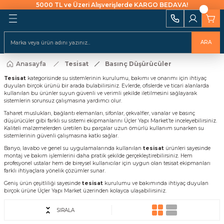
5000 TL ve Üzeri Alışverişlerde KARGO BEDAVA!
Geri Dön
Geri Dön
Geri Dön
Geri Dön
Geri Dön
Geri Dön
Geri Dön
Geri Dön
Geri Dön
i Ekipmanları
 Aydınlatma
alları ve İzolasyon
emeleri Ve Sulama
Batarya & Musluklar
Duş Kanalları
ARA
ı
Anasayfa
Tesisat
Basınç Düşürücüler
uklar
leri
ları
r
Eviye (Mutfak) Bataryası
Süzgeç
arı
Tesisat
kategorisinde su sistemlerinin kurulumu, bakımı ve onarımı için ihtiyaç
duyulan birçok ürünü bir arada bulabilirsiniz. Evlerde, ofislerde ve ticari alanlarda
e Uçlar
nları
ıcıları
Banyo & Duş Bataryası
kullanılan bu ürünler suyun güvenli ve verimli şekilde iletilmesini sağlayarak
ları
sistemlerin sorunsuz çalışmasına yardımcı olur.
akaraları
Lavabo Bataryası
Taharet muslukları, bağlantı elemanları, sifonlar, çekvalfler, vanalar ve basınç
düşürücüler gibi farklı su sistemi ekipmanlarını Üçler Yapı Market’te inceleyebilirsiniz.
ı Aparatları
Kaliteli malzemelerden üretilen bu parçalar uzun ömürlü kullanım sunarken su
sistemlerinin güvenli çalışmasına katkı sağlar.
Yapıştırıcılar
Banyo, lavabo ve genel su uygulamalarında kullanılan
tesisat
ürünleri sayesinde
montaj ve bakım işlemlerini daha pratik şekilde gerçekleştirebilirsiniz. Hem
rı
ekneler
i
kler
profesyonel ustalar hem de bireysel kullanıcılar için uygun olan tesisat ekipmanları
farklı ihtiyaçlara yönelik çözümler sunar.
Geniş ürün çeşitliliği sayesinde
tesisat
kurulumu ve bakımında ihtiyaç duyulan
 Takımları
Klipsler
raforlar
birçok ürüne Üçler Yapı Market üzerinden kolayca ulaşabilirsiniz.
SIRALA
ları
manlar
cüler
 Ve Macunlar