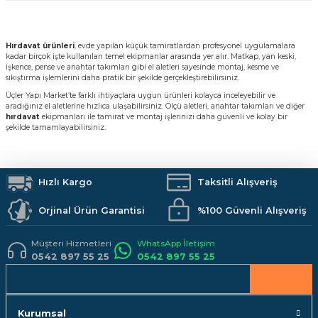
yaları / Vernikler
enfez
sı,Klips,Takoz
afetleri
Hırdavat ürünleri
, evde yapılan küçük tamiratlardan profesyonel uygulamalara
ı
Malzemeleri
kadar birçok işte kullanılan temel ekipmanlar arasında yer alır. Matkap, yan keski,
işkence, pense ve anahtar takımları gibi el aletleri sayesinde montaj, kesme ve
sıkıştırma işlemlerini daha pratik bir şekilde gerçekleştirebilirsiniz.
li Banyo Ürünleri
 Ve Aksesuar
Üçler Yapı Market’te farklı ihtiyaçlara uygun ürünleri kolayca inceleyebilir ve
aradığınız el aletlerine hızlıca ulaşabilirsiniz. Ölçü aletleri, anahtar takımları ve diğer
hırdavat
ekipmanları ile tamirat ve montaj işlerinizi daha güvenli ve kolay bir
lik Malzemeleri
rıcılar
şekilde tamamlayabilirsiniz.
ı
Hızlı Kargo
Taksitli Alışveriş
Orjinal Ürün Garantisi
%100 Güvenli Alışveriş
Müşteri Hizmetleri
WhatsApp İletişim
0542 897 55 25
0542 897 55 25
plar
Kurumsal