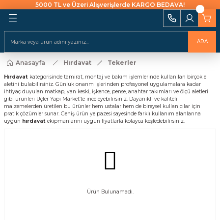
5000 TL ve Üzeri Alışverişlerde KARGO BEDAVA!
Geri Dön
Geri Dön
Geri Dön
Geri Dön
Geri Dön
Geri Dön
Geri Dön
Geri Dön
Geri Dön
i Ekipmanları
 Aydınlatma
alları ve İzolasyon
emeleri Ve Sulama
Batarya & Musluklar
Duş Kanalları
ARA
ı
Anasayfa
Hırdavat
Tekerler
uklar
leri
ları
r
Eviye (Mutfak) Bataryası
Süzgeç
arı
Hırdavat
kategorisinde tamirat, montaj ve bakım işlemlerinde kullanılan birçok el
aletini bulabilirsiniz. Günlük onarım işlerinden profesyonel uygulamalara kadar
e Uçlar
nları
ıcıları
Banyo & Duş Bataryası
ihtiyaç duyulan matkap, yan keski, işkence, pense, anahtar takımları ve ölçü aletleri
ları
gibi ürünleri Üçler Yapı Market’te inceleyebilirsiniz. Dayanıklı ve kaliteli
malzemelerden üretilen bu ürünler hem ustalar hem de bireysel kullanıcılar için
akaraları
Lavabo Bataryası
pratik çözümler sunar. Geniş ürün yelpazesi sayesinde farklı kullanım alanlarına
ı Aparatları
uygun
hırdavat
ekipmanlarını uygun fiyatlarla kolayca keşfedebilirsiniz.
Yapıştırıcılar
rı
ekneler
i
kler
 Takımları
raforlar
Ürün Bulunamadı.
ları
manlar
cüler
 Ve Macunlar