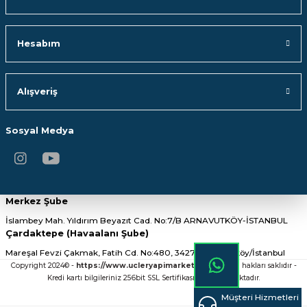
Hesabım
Alışveriş
Sosyal Medya
Merkez Şube
İslambey Mah. Yıldırım Beyazıt Cad. No:7/B ARNAVUTKÖY-İSTANBUL
Çardaktepe (Havaalanı Şube)
Mareşal Fevzi Çakmak, Fatih Cd. No:480, 34275 Arnavutköy/İstanbul
Copyright 2024© -
https://www.ucleryapimarket.com/
- Tüm hakları saklıdır -
Kredi kartı bilgileriniz 256bit SSL Sertifikası ile Korunmaktadır.
Müşteri Hizmetleri