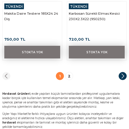
TÜKENDİ
TÜKENDİ
MAKİTA
KARBOSAN
Makita Daire Testere 185X24 24
Karbosan Sürekli Elmas Kesici
Diş
230X2.3X22 (950230)
750,00 TL
720,00 TL
STOKTA YOK
STOKTA YOK
1
2
Hırdavat ürünleri
, evde yapılan küçük tamiratlardan profesyonel uygulamalara
kadar birçok işte kullanılan temel ekipmanlar arasında yer alır. Matkap, yan keski,
işkence, pense ve anahtar takımları gibi el aletleri sayesinde montaj, kesme ve
sıkıştırma işlemlerini daha pratik bir şekilde gerçekleştirebilirsiniz.
Üçler Yapı Market’te farklı ihtiyaçlara uygun ürünleri kolayca inceleyebilir ve
aradığınız el aletlerine hızlıca ulaşabilirsiniz. Ölçü aletleri, anahtar takımları ve diğer
hırdavat
ekipmanları ile tamirat ve montaj işlerinizi daha güvenli ve kolay bir
şekilde tamamlayabilirsiniz.