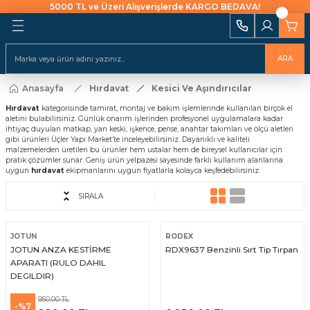
5000 TL ve Üzeri Alışverişlerde KARGO BEDAVA!
Geri Dön
Geri Dön
Geri Dön
Geri Dön
Geri Dön
Geri Dön
Geri Dön
Geri Dön
Geri Dön
i Ekipmanları
 Aydınlatma
alları ve İzolasyon
emeleri Ve Sulama
Batarya & Musluklar
Duş Kanalları
ARA
ı
Anasayfa
Hırdavat
Kesici Ve Aşındırıcılar
uklar
leri
ları
r
Eviye (Mutfak) Bataryası
Süzgeç
arı
Hırdavat
kategorisinde tamirat, montaj ve bakım işlemlerinde kullanılan birçok el
aletini bulabilirsiniz. Günlük onarım işlerinden profesyonel uygulamalara kadar
e Uçlar
nları
ıcıları
Banyo & Duş Bataryası
ihtiyaç duyulan matkap, yan keski, işkence, pense, anahtar takımları ve ölçü aletleri
ları
gibi ürünleri Üçler Yapı Market’te inceleyebilirsiniz. Dayanıklı ve kaliteli
malzemelerden üretilen bu ürünler hem ustalar hem de bireysel kullanıcılar için
akaraları
Lavabo Bataryası
pratik çözümler sunar. Geniş ürün yelpazesi sayesinde farklı kullanım alanlarına
ı Aparatları
uygun
hırdavat
ekipmanlarını uygun fiyatlarla kolayca keşfedebilirsiniz.
Yapıştırıcılar
SIRALA
rı
ekneler
i
kler
JOTUN
RODEX
JOTUN ANZA KESTİRME
RDX9637 Benzinli Sırt Tip Tırpan
 Takımları
Klipsler
raforlar
APARATI (RULO DAHIL
DEGILDIR)
ları
manlar
cüler
 Ve Macunlar
950,00 TL
-%7