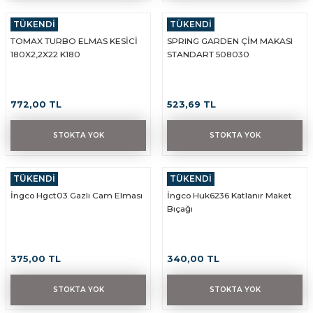
TÜKENDİ
TÜKENDİ
TOMAX
TOMAX TURBO ELMAS KESİCİ
SPRING GARDEN ÇİM MAKASI
180X2,2X22 K180
STANDART 508030
772,00 TL
523,69 TL
STOKTA YOK
STOKTA YOK
TÜKENDİ
TÜKENDİ
GENEL
İNGCO
İngco Hgct03 Gazlı Cam Elması
İngco Huk6236 Katlanır Maket
Bıçağı
375,00 TL
340,00 TL
STOKTA YOK
STOKTA YOK