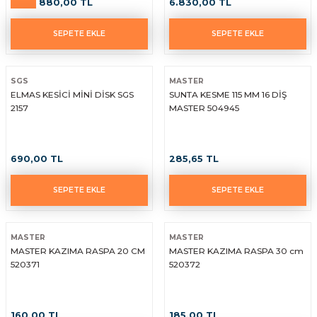
880,00 TL
6.830,00 TL
yaları / Vernikler
enfez
sı,Klips,Takoz
afetleri
SEPETE EKLE
SEPETE EKLE
ı
Malzemeleri
SGS
MASTER
li Banyo Ürünleri
 Ve Aksesuar
ELMAS KESİCİ MİNİ DİSK SGS
SUNTA KESME 115 MM 16 DİŞ
2157
MASTER 504945
lik Malzemeleri
rıcılar
ı
690,00 TL
285,65 TL
SEPETE EKLE
SEPETE EKLE
MASTER
MASTER
MASTER KAZIMA RASPA 20 CM
MASTER KAZIMA RASPA 30 cm
plar
520371
520372
160,00 TL
185,00 TL