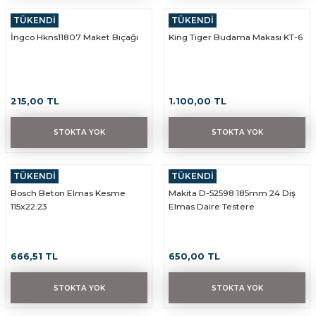
TÜKENDİ
TÜKENDİ
İNGCO
İngco Hkns11807 Maket Bıçağı
King Tiger Budama Makası KT-6
215,00 TL
1.100,00 TL
STOKTA YOK
STOKTA YOK
TÜKENDİ
TÜKENDİ
BOSCH
MAKİTA
Bosch Beton Elmas Kesme
Makita D-52598 185mm 24 Diş
115x22.23
Elmas Daire Testere
666,51 TL
650,00 TL
STOKTA YOK
STOKTA YOK