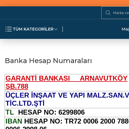
TÜM KATEGORİLER
Mağ
Banka Hesap Numaraları
GARANTİ BANKASI
ARNAVUTKÖY
ŞB.788
ÜÇLER İNŞAAT VE YAPI MALZ.SAN.
TİC.LTD.ŞTİ
TL
HESAP NO: 6299806
IBAN
HESAP NO: TR72 0006 2000 788