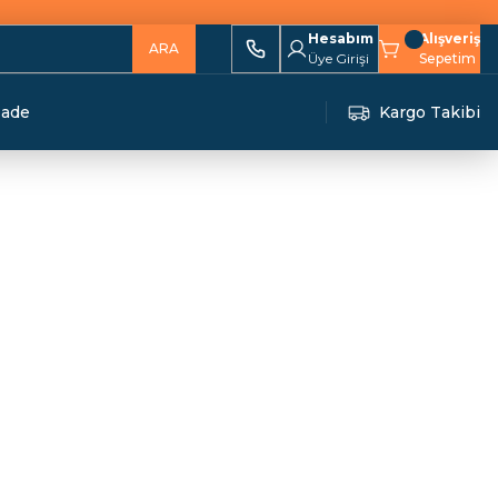
Hesabım
Alışveriş
ARA
Üye Girişi
Sepetim
İade
Kargo Takibi