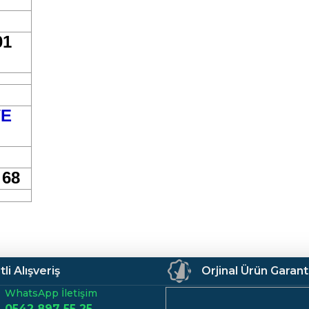
01
VE
 68
li Alışveriş
Orjinal Ürün Garant
WhatsApp İletişim
0542 897 55 25