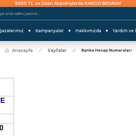
5000 TL ve Üzeri Alışverişlerde KARGO BEDAVA!
azalarımız
Kampanyalar
Hakkımızda
Yardım ve 
Anasayfa
Sayfalar
Banka Hesap Numaraları
VE
0