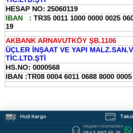
HESAP NO: 25060119
IBAN
:
TR35 0011 1000 0000 0025 06
19
AKBANK ARNAVUTKÖY ŞB.1106
ÜÇLER İNŞAAT VE YAPI MALZ.SAN.
TİC.LTD.ŞTİ
HS.NO: 0000568
IBAN :TR08 0004 6011 0688 8000 0005
Hızlı Kargo
Taksit
Müşteri Hizmetleri
0542 897 55 25