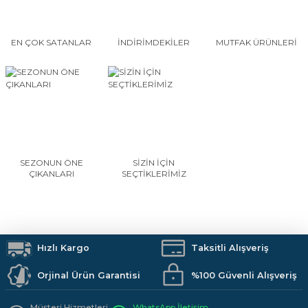
EN ÇOK SATANLAR
İNDİRİMDEKİLER
MUTFAK ÜRÜNLERİ
SEZONUN ÖNE
SİZİN İÇİN
ÇIKANLARI
SEÇTİKLERİMİZ
Hızlı Kargo
Taksitli Alışveriş
Orjinal Ürün Garantisi
%100 Güvenli Alışveriş
Müşteri Hizmetleri
WhatsApp İletişim