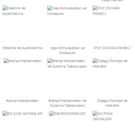
yaları / Vernikler
enfez
sı,Klips,Takoz
afetleri
ı
Malzemeleri
li Banyo Ürünleri
 Ve Aksesuar
Elektrik Ve Aydınlatma
Yapı Kimyasalları ve
PVC DUVAR PANELİ
lik Malzemeleri
rıcılar
İzolasyon
ı
Kamp Malzemeleri
Bahçe Malzemeleri Ve
Dalgıç Pompa Ve
Sulama Tabancaları
Hidrafor
plar