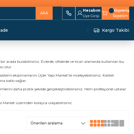
Hesabım
Alışveriş
ARA
Üye Girişi
Sepetim
İade
Kargo Takibi
 arada bulabilirsiniz. Evlerde, ofislerde ve ticari alanlarda kullanılan bu
cı olur.
sistemi ekipmanlarını Üçler Yapı Market’te inceleyebilirsiniz. Kaliteli
na katkı sağlar.
lerini daha pratik şekilde gerçekleştirebilirsiniz. Hem profesyonel ustalar
r.
Market üzerinden kolayca ulaşabilirsiniz.