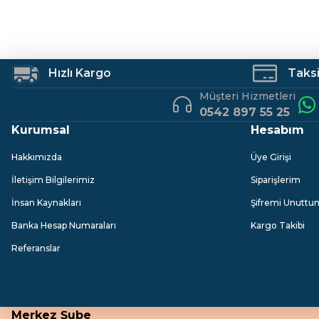
Hızlı Kargo
Taksit
Müşteri Hizmetleri
0542 897 55 25
Kurumsal
Hesabım
Hakkımızda
Üye Girişi
İletişim Bilgilerimiz
Siparişlerim
İnsan Kaynakları
Şifremi Unuttu
Banka Hesap Numaraları
Kargo Takibi
Referanslar
Merkez Şube