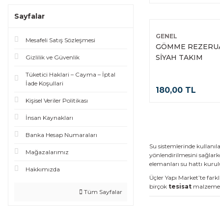
Sayfalar
GENEL
Mesafeli Satış Sözleşmesi
GÖMME REZERU
SİYAH TAKIM
Gizlilik ve Güvenlik
Tüketici Haklari – Cayma – İptal
İade Koşullari
180,00 TL
Kişisel Veriler Politikası
İnsan Kaynakları
Banka Hesap Numaraları
Su sistemlerinde kullanıl
Mağazalarımız
yönlendirilmesini sağlark
elemanları su hattı kurul
Hakkımızda
Üçler Yapı Market’te fark
birçok
tesisat
malzemesi 
Tüm Sayfalar