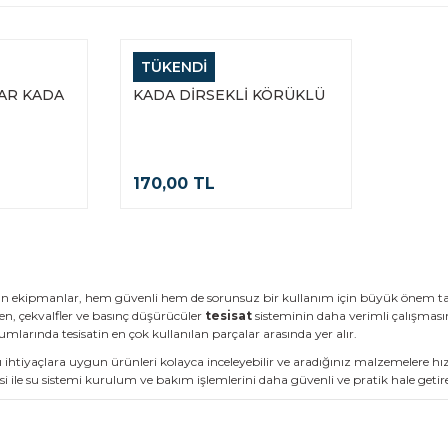
TÜKENDİ
GENEL
AR KADA
KADA DİRSEKLİ KÖRÜKLÜ
170,00 TL
an ekipmanlar, hem güvenli hem de sorunsuz bir kullanım için büyük önem taşır.
en, çekvalfler ve basınç düşürücüler
tesisat
sisteminin daha verimli çalışmasın
umlarında tesisatin en çok kullanılan parçalar arasında yer alır.
lı ihtiyaçlara uygun ürünleri kolayca inceleyebilir ve aradığınız malzemelere hı
ile su sistemi kurulum ve bakım işlemlerini daha güvenli ve pratik hale getireb