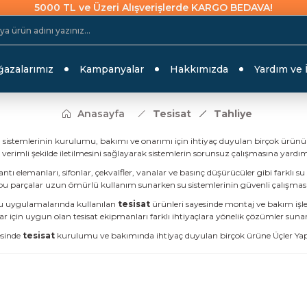
5000 TL ve Üzeri Alışverişlerde KARGO BEDAVA!
azalarımız
Kampanyalar
Hakkımızda
Yardım ve 
Anasayfa
Tesisat
Tahliye
 sistemlerinin kurulumu, bakımı ve onarımı için ihtiyaç duyulan birçok ürünü bir
verimli şekilde iletilmesini sağlayarak sistemlerin sorunsuz çalışmasına yardım
tı elemanları, sifonlar, çekvalfler, vanalar ve basınç düşürücüler gibi farklı su 
u parçalar uzun ömürlü kullanım sunarken su sistemlerinin güvenli çalışması
su uygulamalarında kullanılan
tesisat
ürünleri sayesinde montaj ve bakım işlem
lar için uygun olan tesisat ekipmanları farklı ihtiyaçlara yönelik çözümler suna
esinde
tesisat
kurulumu ve bakımında ihtiyaç duyulan birçok ürüne Üçler Yapı 