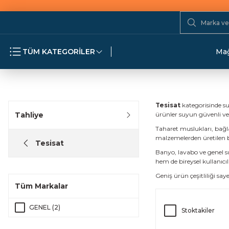
TÜM KATEGORİLER
Mağ
Tesisat
kategorisinde su
Tahliye
ürünler suyun güvenli ve 
Taharet muslukları, bağlan
malzemelerden üretilen b
Tesisat
Banyo, lavabo ve genel 
hem de bireysel kullanıcı
Geniş ürün çeşitliliği say
Tüm Markalar
GENEL (2)
Stoktakiler