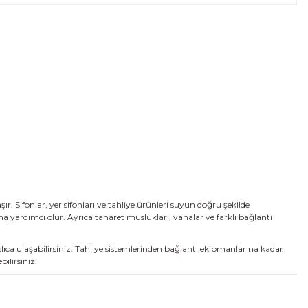
 Sifonlar, yer sifonları ve tahliye ürünleri suyun doğru şekilde
a yardımcı olur. Ayrıca taharet muslukları, vanalar ve farklı bağlantı
zlıca ulaşabilirsiniz. Tahliye sistemlerinden bağlantı ekipmanlarına kadar
ilirsiniz.