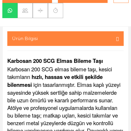
yaları / Vernikler
enfez
sı,Klips,Takoz
afetleri
ı
Malzemeleri
li Banyo Ürünleri
 Ve Aksesuar
Ürün Bilgisi
lik Malzemeleri
rıcılar
Karbosan 200 SCG Elmas Bileme Taşı
ı
Karbosan 200 SCG elmas bileme taşı, kesici
takımların
hızlı, hassas ve etkili şekilde
bilenmesi
için tasarlanmıştır. Elmas kaplı yüzeyi
sayesinde yüksek sertliğe sahip malzemelerde
bile uzun ömürlü ve kararlı performans sunar.
Atölye ve profesyonel uygulamalarda kullanılan
plar
bu bileme taşı; matkap uçları, kesici takımlar ve
benzeri metal yüzeylerde düzgün ve kontrollü
bileme yapılmasına yardımcı olur. Dayanıklı yapısı