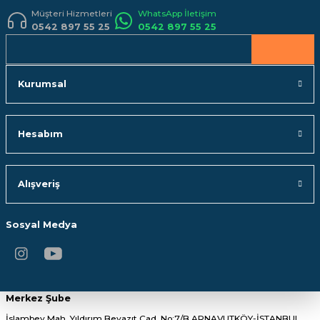
Müşteri Hizmetleri
WhatsApp İletişim
0542 897 55 25
0542 897 55 25
Gönder
Kurumsal
Hesabım
Alışveriş
Sosyal Medya
Merkez Şube
İslambey Mah. Yıldırım Beyazıt Cad. No:7/B ARNAVUTKÖY-İSTANBUL