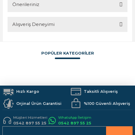
Önerileriniz
Soru Sor
Alışveriş Deneyimi
Bu ürünün fiyat bilgisi, resim, ürün açıklamalarında ve diğer
konularda yetersiz gördüğünüz noktaları öneri formunu
kullanarak tarafımıza iletebilirsiniz.
Görüş ve önerileriniz için teşekkür ederiz.
POPÜLER KATEGORİLER
Sitemize ilk yorumu siz yapın!
Ürün resmi kalitesiz, bozuk veya görüntülenemiyor.
Ürün açıklamasında eksik bilgiler bulunuyor.
Boya
İzolasyon
Vitrifiye
Hırdavat
Makine ve El Aletleri
Armatürler
Deneyimini Paylaş
Ürün bilgilerinde hatalar bulunuyor.
Duş Sistemleri
Banyo Aksesuarları
Mutfak
Kamp Malzemeleri
Ürün fiyatı diğer sitelerden daha pahalı.
İş Güvenliği
Hızlı Kargo
Hobi Malzemeleri
Taksitli Alışveriş
Bu ürüne benzer farklı alternatifler olmalı.
Orjinal Ürün Garantisi
%100 Güvenli Alışveriş
Müşteri Hizmetleri
WhatsApp İletişim
0542 897 55 25
0542 897 55 25