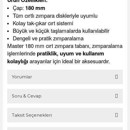
Çap:
180 mm
Tüm cırtlı zımpara diskleriyle uyumlu
Kolay tak-çıkar cırt sistemi
Büyük ve küçük taşlamalarda kullanılabilir
Dengeli ve pratik zımparalama
Master 180 mm cırt zımpara tabanı, zımparalama
işlemlerinde
pratiklik, uyum ve kullanım
kolaylığı
arayanlar için ideal bir aksesuardır.
Yorumlar
Soru & Cevap
Bu ürüne ilk yorumu siz yapın!
Taksit Seçenekleri
Yorum Yaz
Ürün hakkında henüz soru sorulmamış.