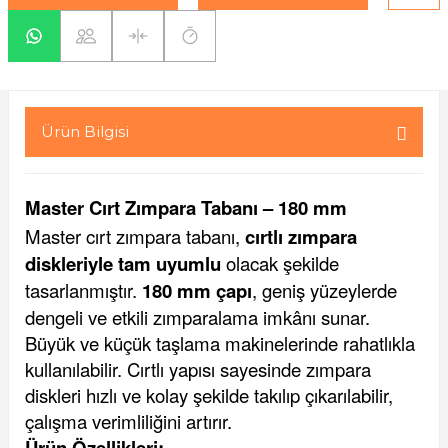
yaları / Vernikler
enfez
sı,Klips,Takoz
afetleri
ı
Malzemeleri
li Banyo Ürünleri
 Ve Aksesuar
Ürün Bilgisi
lik Malzemeleri
rıcılar
Master Cırt Zımpara Tabanı – 180 mm
ı
Master cırt zımpara tabanı,
cırtlı zımpara
diskleriyle tam uyumlu
olacak şekilde
tasarlanmıştır.
180 mm çapı
, geniş yüzeylerde
dengeli ve etkili zımparalama imkânı sunar.
Büyük ve küçük taşlama makinelerinde rahatlıkla
kullanılabilir. Cırtlı yapısı sayesinde zımpara
plar
diskleri hızlı ve kolay şekilde takılıp çıkarılabilir,
çalışma verimliliğini artırır.
Ürün Özellikleri: