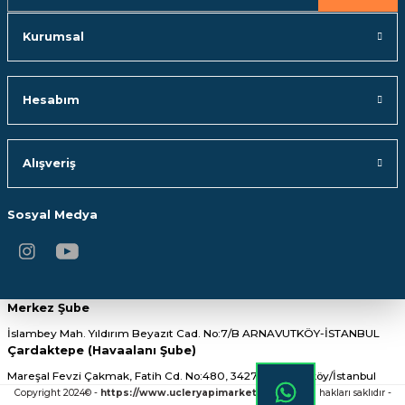
Gönder
Kurumsal
Hesabım
Alışveriş
Sosyal Medya
Merkez Şube
İslambey Mah. Yıldırım Beyazıt Cad. No:7/B ARNAVUTKÖY-İSTANBUL
Çardaktepe (Havaalanı Şube)
Mareşal Fevzi Çakmak, Fatih Cd. No:480, 34275 Arnavutköy/İstanbul
Copyright 2024© -
https://www.ucleryapimarket.com/
- Tüm hakları saklıdır -