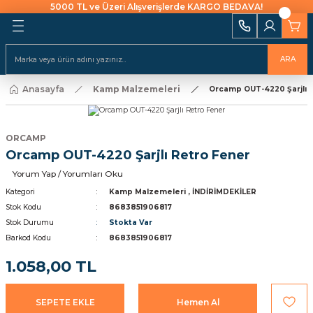
5000 TL ve Üzeri Alışverişlerde KARGO BEDAVA!
Geri Dön
Geri Dön
Geri Dön
Geri Dön
Geri Dön
Geri Dön
Geri Dön
Geri Dön
Geri Dön
i Ekipmanları
 Aydınlatma
alları ve İzolasyon
emeleri Ve Sulama
Batarya & Musluklar
Duş Kanalları
ARA
ı
Anasayfa
Kamp Malzemeleri
uklar
leri
ları
r
Eviye (Mutfak) Bataryası
Süzgeç
Orcamp OUT-4220 Şarjlı 
arı
e Uçlar
nları
ıcıları
Banyo & Duş Bataryası
ORCAMP
ları
Orcamp OUT-4220 Şarjlı Retro Fener
akaraları
Lavabo Bataryası
ı Aparatları
Yorum Yap / Yorumları Oku
Yapıştırıcılar
Kategori
Kamp Malzemeleri
,
İNDİRİMDEKİLER
Stok Kodu
8683851906817
Stok Durumu
Stokta Var
rı
ekneler
i
kler
Barkod Kodu
8683851906817
 Takımları
Klipsler
raforlar
1.058,00 TL
ları
manlar
cüler
 Ve Macunlar
SEPETE EKLE
Hemen Al