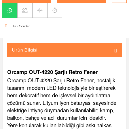
yaları / Vernikler
enfez
sı,Klips,Takoz
afetleri
ı
Malzemeleri
Hızlı Gönderi
li Banyo Ürünleri
 Ve Aksesuar
lik Malzemeleri
rıcılar
Ürün Bilgisi
ı
Orcamp OUT-4220 Şarjlı Retro Fener
Orcamp OUT-4220 Şarjlı Retro Fener, nostaljik
tasarımı modern LED teknolojisiyle birleştirerek
hem dekoratif hem de işlevsel bir aydınlatma
çözümü sunar. Lityum iyon bataryası sayesinde
plar
elektriğe ihtiyaç duymadan kullanılabilir; kamp,
balkon, bahçe ve acil durumlar için idealdir.
Yere konularak kullanılabildiği gibi askı halkası