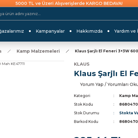
5000 TL ve Üzeri Alışverişlerde KARGO BEDAVA!
azalarımız
Kampanyalar
Hakkımızda
Yardım ve 
a
Kamp Malzemeleri
Klaus Şarjlı El Feneri 3+3W 60
KLAUS
Klaus Şarjlı El
Yorum Yap / Yorumları Ok
Kategori
Kamp Ma
Stok Kodu
8680470
Stok Durumu
Stokta V
Barkod Kodu
8680470