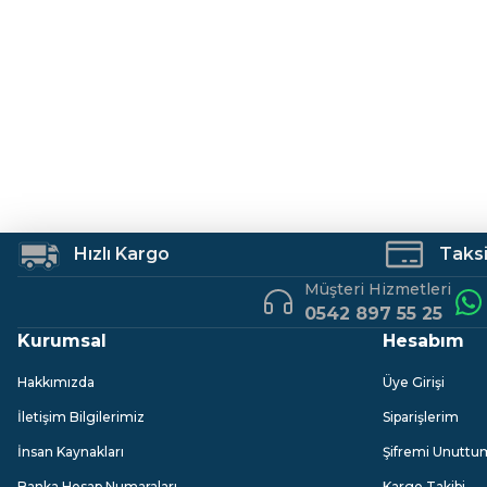
Ürün fiyatı diğer sitelerden daha pahalı.
Hobi Malzemeleri
Bu ürüne benzer farklı alternatifler olmalı.
KLAUS
KLAUS
Klaus KE47742 Led Şarjlı El Feneri
Klaus KE47715 Le
Hızlı Kargo
Taksit
Müşteri Hizmetleri
380,58 TL
689,81 TL
0542 897 55 25
Kurumsal
Hesabım
Hakkımızda
Üye Girişi
İletişim Bilgilerimiz
Siparişlerim
İnsan Kaynakları
Şifremi Unuttu
Banka Hesap Numaraları
Kargo Takibi