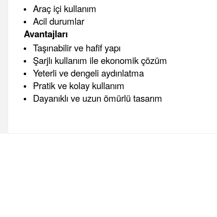
Araç içi kullanım
Acil durumlar
Avantajları
Taşınabilir ve hafif yapı
Şarjlı kullanım ile ekonomik çözüm
Yeterli ve dengeli aydınlatma
Pratik ve kolay kullanım
Dayanıklı ve uzun ömürlü tasarım
Bu ürünün fiyat bilgisi, resim, ürün açıklamalarında ve diğer 
Görüş ve önerileriniz için teşekkür ederiz.
Ürün resmi kalitesiz, bozuk veya görüntülenemiyor.
Ürün açıklamasında eksik bilgiler bulunuyor.
Boya
İzolasyon
Vitrifiye
Hırdavat
Makine ve El Ale
Ürün bilgilerinde hatalar bulunuyor.