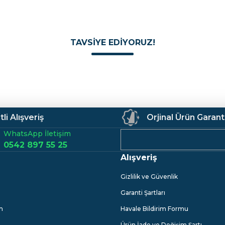
TAVSİYE EDİYORUZ!
TÜKENDİ
KLAUS
d Şarjlı El Feneri
Klaus KE47722 Şarjlı Pilli LED Kamp
Gönder
li Alışveriş
Orjinal Ürün Garant
WhatsApp İletişim
499,52 TL
0542 897 55 25
Alışveriş
Gizlilik ve Güvenlik
Garanti Şartları
m
Havale Bildirim Formu
Ürün İade ve Değişim Şartı