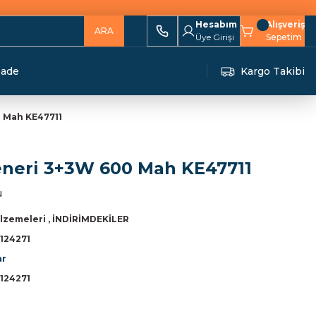
Hesabım
Alışveriş
ARA
Üye Girişi
Sepetim
İade
Kargo Takibi
0 Mah KE47711
 Feneri 3+3W 600 Mah KE47711
u
lzemeleri
,
İNDİRİMDEKİLER
124271
ar
124271