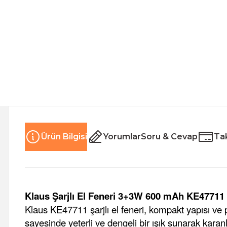
Ürün Bilgisi
Yorumlar
Soru & Cevap
Tak
Klaus Şarjlı El Feneri 3+3W 600 mAh KE47711
Klaus KE47711 şarjlı el feneri, kompakt yapısı ve 
sayesinde yeterli ve dengeli bir ışık sunarak karan