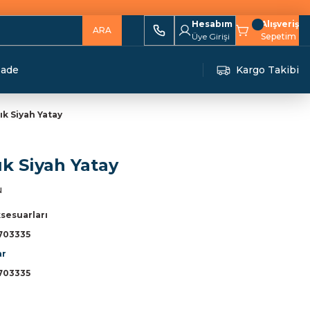
Hesabım
Alışveriş
ARA
Üye Girişi
Sepetim
İade
Kargo Takibi
ık Siyah Yatay
ık Siyah Yatay
u
sesuarları
703335
ar
703335