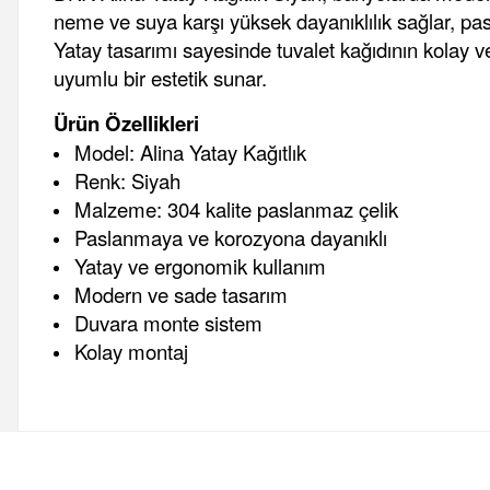
neme ve suya karşı yüksek dayanıklılık sağlar, p
Yatay tasarımı sayesinde tuvalet kağıdının kolay 
uyumlu bir estetik sunar.
Ürün Özellikleri
Model: Alina Yatay Kağıtlık
Renk: Siyah
Malzeme: 304 kalite paslanmaz çelik
Paslanmaya ve korozyona dayanıklı
Yatay ve ergonomik kullanım
Modern ve sade tasarım
Duvara monte sistem
Kolay montaj
Bu ürünün fiyat bilgisi, resim, ürün açıklamalarında ve diğer 
Görüş ve önerileriniz için teşekkür ederiz.