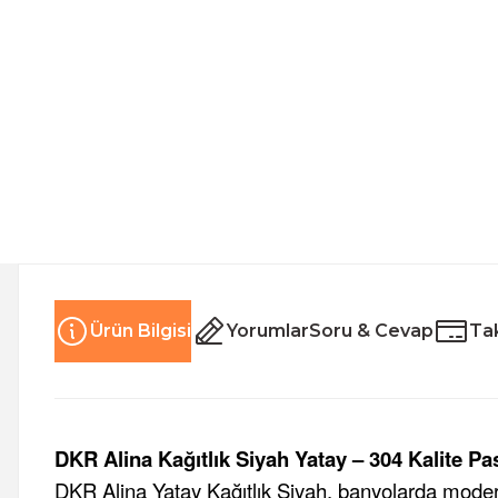
Ürün Bilgisi
Yorumlar
Soru & Cevap
Tak
DKR Alina Kağıtlık Siyah Yatay – 304 Kalite P
DKR Alina Yatay Kağıtlık Siyah, banyolarda moder