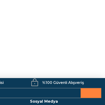
Mutfak
Kamp Malzemeleri
İş Güvenliği
h Kapaksız Kağıtlık
isi
%100 Güvenli Alışveriş
Sosyal Medya