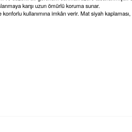
aslanmaya karşı uzun ömürlü koruma sunar.
ve konforlu kullanımına imkân verir. Mat siyah kaplaması
konularda yetersiz gördüğünüz noktaları öneri formunu kullanarak tara