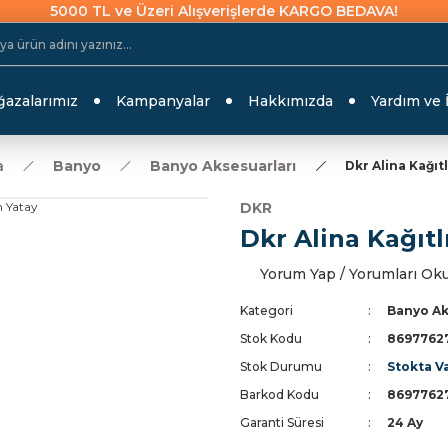
5000 TL ve Üzeri Alışverişlerde KARGO BEDAVA!
azalarımız
Kampanyalar
Hakkımızda
Yardım ve 
a
Banyo
Banyo Aksesuarları
Dkr Alina Kağıtl
DKR
Dkr Alina Kağıtl
Yorum Yap / Yorumları Ok
Kategori
Banyo Ak
Stok Kodu
8697762
Stok Durumu
Stokta V
Barkod Kodu
8697762
Garanti Süresi
24 Ay