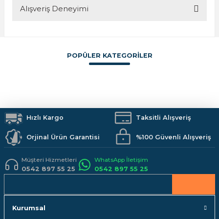
Alışveriş Deneyimi
Bu ürünün fiyat bilgisi, resim, ürün açıklamalarında ve diğer
konularda yetersiz gördüğünüz noktaları öneri formunu
kullanarak tarafımıza iletebilirsiniz.
Görüş ve önerileriniz için teşekkür ederiz.
POPÜLER KATEGORİLER
Sitemize ilk yorumu siz yapın!
Ürün resmi kalitesiz, bozuk veya görüntülenemiyor.
Ürün açıklamasında eksik bilgiler bulunuyor.
Boya
İzolasyon
Vitrifiye
Hırdavat
Makine ve El Aletleri
Armatürler
Deneyimini Paylaş
Ürün bilgilerinde hatalar bulunuyor.
Duş Sistemleri
Banyo Aksesuarları
Mutfak
Kamp Malzemeleri
Ürün fiyatı diğer sitelerden daha pahalı.
İş Güvenliği
Hızlı Kargo
Hobi Malzemeleri
Taksitli Alışveriş
Bu ürüne benzer farklı alternatifler olmalı.
Orjinal Ürün Garantisi
%100 Güvenli Alışveriş
Müşteri Hizmetleri
WhatsApp İletişim
0542 897 55 25
0542 897 55 25
Gönder
Kurumsal