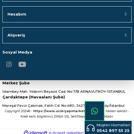
Hesabım
Alışveriş
Sosyal Medya
Merkez Şube
İslambey Mah. Yıldırım Beyazıt Cad. No:7/B ARNAVUTKÖY-İSTANBUL
Çardaktepe (Havaalanı Şube)
Mareşal Fevzi Çakmak, Fatih Cd. No:480, 34275 Arnavutköy/İstanbul
Copyright 2024© -
https://www.ucleryapimarket.com/
- Tüm hakları saklıdır -
Kredi kartı bilgileriniz 256bit SSL Sertifikası ile Korunmaktadır.
Müşteri Hizmetleri
0542 897 55 25
ideasoft
ile
e-