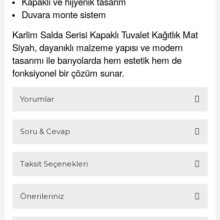
Kapaklı ve hijyenik tasarım
Duvara monte sistem
Karlim Salda Serisi Kapaklı Tuvalet Kağıtlık Mat
Siyah, dayanıklı malzeme yapısı ve modern
tasarımı ile banyolarda hem estetik hem de
fonksiyonel bir çözüm sunar.
Yorumlar
Soru & Cevap
Bu ürüne ilk yorumu siz yapın!
Taksit Seçenekleri
Yorum Yaz
Ürün hakkında henüz soru sorulmamış.
Önerileriniz
Soru Sor