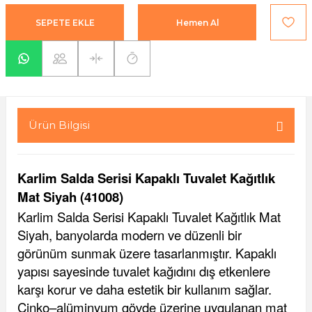
yaları / Vernikler
enfez
sı,Klips,Takoz
afetleri
SEPETE EKLE
Hemen Al
ı
Malzemeleri
li Banyo Ürünleri
 Ve Aksesuar
lik Malzemeleri
rıcılar
Ürün Bilgisi
ı
Karlim Salda Serisi Kapaklı Tuvalet Kağıtlık
Mat Siyah (41008)
Karlim Salda Serisi Kapaklı Tuvalet Kağıtlık Mat
Siyah, banyolarda modern ve düzenli bir
görünüm sunmak üzere tasarlanmıştır. Kapaklı
plar
yapısı sayesinde tuvalet kağıdını dış etkenlere
karşı korur ve daha estetik bir kullanım sağlar.
Çinko–alüminyum gövde üzerine uygulanan mat