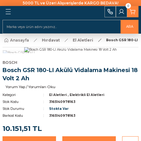
5000 TL ve Üzeri Alışverişlerde KARGO BEDAVA!
0
Geri Dön
Geri Dön
Geri Dön
Geri Dön
Geri Dön
Geri Dön
Geri Dön
Geri Dön
Geri Dön
i Ekipmanları
 Aydınlatma
alları ve İzolasyon
emeleri Ve Sulama
Batarya & Musluklar
Duş Kanalları
ARA
ı
Anasayfa
Hırdavat
El Aletleri
uklar
leri
ları
r
Eviye (Mutfak) Bataryası
Süzgeç
Bosch GSR 180-LI A
arı
e Uçlar
nları
ıcıları
Banyo & Duş Bataryası
ları
BOSCH
Bosch GSR 180-LI Akülü Vidalama Makinesi 18
akaraları
Lavabo Bataryası
Volt 2 Ah
ı Aparatları
Yapıştırıcılar
Yorum Yap / Yorumları Oku
Kategori
El Aletleri
,
Elektrikli El Aletleri
rı
ekneler
i
kler
Stok Kodu
3165140978163
Stok Durumu
Stokta Var
Barkod Kodu
3165140978163
 Takımları
Klipsler
raforlar
10.151,51 TL
ları
manlar
cüler
 Ve Macunlar