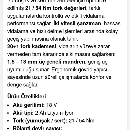
Yumuşak ve sert malzemeler için optimize
edilmiş
21 / 54 Nm tork değerleri
, farklı
uygulamalarda kontrollü ve etkili vidalama
performansı sağlar.
İki vitesli şanzıman
, hassas
vidalama ve hızlı delme işlemleri arasında kolay
geçiş yapılmasına olanak tanır.
20+1 tork kademesi
, vidaların yüzeye zarar
vermeden tam kararında sıkılmasını sağlarken;
1,5 – 13 mm üç çeneli mandren
, geniş uç
uyumluluğu sunar. Ergonomik gövde yapısı
sayesinde uzun süreli çalışmalarda konfor ve
denge sağlar.
Ürün Özellikleri
Akü gerilimi:
18 V
Akü tipi:
2 Ah Lityum-İyon
Tork (yumuşak / sert):
21 / 54 Nm
Rölanti devir sayısı: