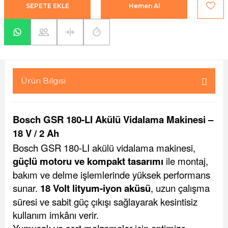
SEPETE EKLE
Hemen Al
yaları / Vernikler
enfez
sı,Klips,Takoz
afetleri
ı
Malzemeleri
li Banyo Ürünleri
 Ve Aksesuar
Ürün Bilgisi
lik Malzemeleri
rıcılar
ı
Bosch GSR 180-LI Akülü Vidalama Makinesi –
18 V / 2 Ah
Bosch GSR 180-LI akülü vidalama makinesi,
güçlü motoru ve kompakt tasarımı
ile montaj,
bakım ve delme işlemlerinde yüksek performans
sunar.
18 Volt lityum-iyon aküsü
, uzun çalışma
plar
süresi ve sabit güç çıkışı sağlayarak kesintisiz
kullanım imkânı verir.