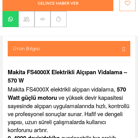
GELİNCE HABER VER
yaları / Vernikler
enfez
sı,Klips,Takoz
afetleri
ı
Malzemeleri
li Banyo Ürünleri
 Ve Aksesuar
Ürün Bilgisi
lik Malzemeleri
rıcılar
ı
Makita FS4000X Elektrikli Alçıpan Vidalama –
570 W
Makita FS4000X elektrikli alçıpan vidalama,
570
Watt güçlü motoru
ve yüksek devir kapasitesi
sayesinde alçıpan uygulamalarında hızlı, kontrollü
ve profesyonel sonuçlar sunar. Hafif ve dengeli
plar
yapısı, uzun süreli çalışmalarda kullanıcı
konforunu artırır.
0–4000 devir/dakika
ayarlanabilir hız aralığı,