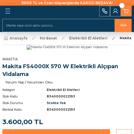
5000 TL ve Üzeri Alışverişlerde KARGO BEDAVA!
Geri Dön
Geri Dön
Geri Dön
Geri Dön
Geri Dön
Geri Dön
Geri Dön
Geri Dön
Geri Dön
i Ekipmanları
 Aydınlatma
alları ve İzolasyon
emeleri Ve Sulama
Batarya & Musluklar
Duş Kanalları
ARA
ı
Anasayfa
Hırdavat
Elektrikli El Aletleri
uklar
leri
ları
r
Eviye (Mutfak) Bataryası
Süzgeç
Makita 
arı
e Uçlar
nları
ıcıları
Banyo & Duş Bataryası
MAKİTA
ları
Makita FS4000X 570 W Elektrikli Alçıpan
akaraları
Lavabo Bataryası
Vidalama
ı Aparatları
Yorum Yap / Yorumları Oku
Yapıştırıcılar
Kategori
Elektrikli El Aletleri
Stok Kodu
8340000022193
rı
ekneler
i
kler
Stok Durumu
Stokta Yok
Barkod Kodu
8340000022193
 Takımları
Klipsler
raforlar
3.600,00 TL
ları
manlar
cüler
 Ve Macunlar