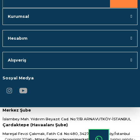
Gönder
Kurumsal
Hesabım
Alışveriş
Sosyal Medya
Merkez Şube
İslambey Mah. Yıldırım Beyazıt Cad. No:7/B ARNAVUTKÖY-İSTANBUL
Çardaktepe (Havaalanı Şube)
Mareşal Fevzi Çakmak, Fatih Cd. No:480, 34275 Arnavutköy/İstanbul
Copyright 2024© -
https://www.ucleryapimarket.com/
- Tüm hakları saklıdır -