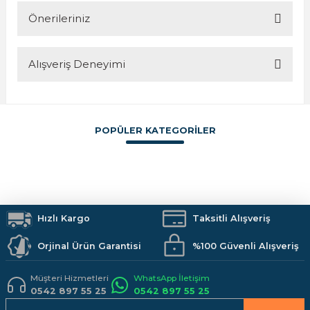
Önerileriniz
Soru Sor
Alışveriş Deneyimi
Bu ürünün fiyat bilgisi, resim, ürün açıklamalarında ve diğer
konularda yetersiz gördüğünüz noktaları öneri formunu
kullanarak tarafımıza iletebilirsiniz.
Görüş ve önerileriniz için teşekkür ederiz.
POPÜLER KATEGORİLER
Sitemize ilk yorumu siz yapın!
Ürün resmi kalitesiz, bozuk veya görüntülenemiyor.
Ürün açıklamasında eksik bilgiler bulunuyor.
Boya
İzolasyon
Vitrifiye
Hırdavat
Makine ve El Aletleri
Armatürler
Deneyimini Paylaş
Ürün bilgilerinde hatalar bulunuyor.
Duş Sistemleri
Banyo Aksesuarları
Mutfak
Kamp Malzemeleri
Ürün fiyatı diğer sitelerden daha pahalı.
İş Güvenliği
Hızlı Kargo
Hobi Malzemeleri
Taksitli Alışveriş
Bu ürüne benzer farklı alternatifler olmalı.
Orjinal Ürün Garantisi
%100 Güvenli Alışveriş
Müşteri Hizmetleri
WhatsApp İletişim
0542 897 55 25
0542 897 55 25