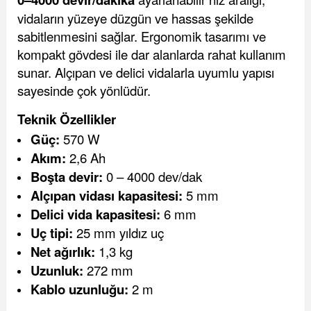
vidaların yüzeye düzgün ve hassas şekilde
sabitlenmesini sağlar. Ergonomik tasarımı ve
kompakt gövdesi ile dar alanlarda rahat kullanım
sunar. Alçıpan ve delici vidalarla uyumlu yapısı
sayesinde çok yönlüdür.
Teknik Özellikler
Güç:
570 W
Akım:
2,6 Ah
Boşta devir:
0 – 4000 dev/dak
Alçıpan vidası kapasitesi:
5 mm
Delici vida kapasitesi:
6 mm
Uç tipi:
25 mm yıldız uç
Net ağırlık:
1,3 kg
Uzunluk:
272 mm
Kablo uzunluğu:
2 m