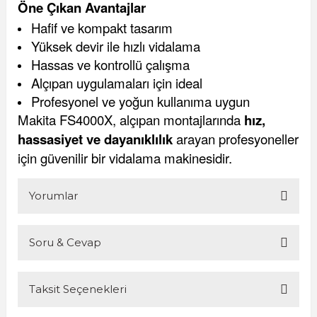
Öne Çıkan Avantajlar
Hafif ve kompakt tasarım
Yüksek devir ile hızlı vidalama
Hassas ve kontrollü çalışma
Alçıpan uygulamaları için ideal
Profesyonel ve yoğun kullanıma uygun
Makita FS4000X, alçıpan montajlarında
hız,
hassasiyet ve dayanıklılık
arayan profesyoneller
için güvenilir bir vidalama makinesidir.
Yorumlar
Soru & Cevap
Bu ürüne ilk yorumu siz yapın!
Taksit Seçenekleri
Yorum Yaz
Ürün hakkında henüz soru sorulmamış.