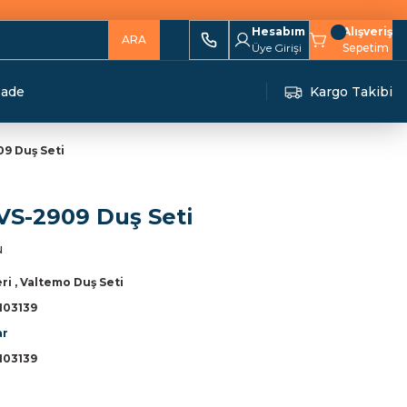
Hesabım
Alışveriş
ARA
Üye Girişi
Sepetim
İade
Kargo Takibi
09 Duş Seti
VS-2909 Duş Seti
u
eri
,
Valtemo Duş Seti
103139
ar
103139