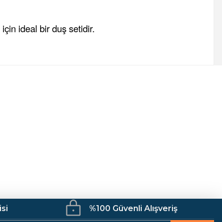
için ideal bir duş setidir.
fımıza iletebilirsiniz.
Mutfak
Kamp Malzemeleri
İş Güvenliği
isi
%100 Güvenli Alışveriş