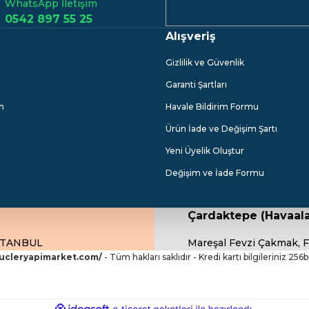
WhatsApp İletişim
0542 897 55 25
Alışveriş
Gönder
Gizlilik ve Güvenlik
Garanti Şartları
m
Havale Bildirim Formu
Ürün İade ve Değişim Şartı
Yeni Üyelik Oluştur
Değişim ve İade Formu
Çardaktepe (Havaala
İSTANBUL
Mareşal Fevzi Çakmak, F
.ucleryapimarket.com/
- Tüm hakları saklıdır - Kredi kartı bilgileriniz 256