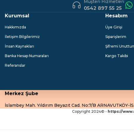
Müşteri Hizmetleri
0542 897 55 25
Kurumsal
Hesabım
Hakkımızda
Üye Girişi
İletişim Bilgilerimiz
Siparişlerim
İnsan Kaynakları
Şifremi Unuttu
Banka Hesap Numaraları
Kargo Takibi
Referanslar
Merkez Şube
İslambey Mah. Yıldırım Beyazıt Cad. No:7/B ARNAVUTKÖY-
Copyright 2024© -
https://www