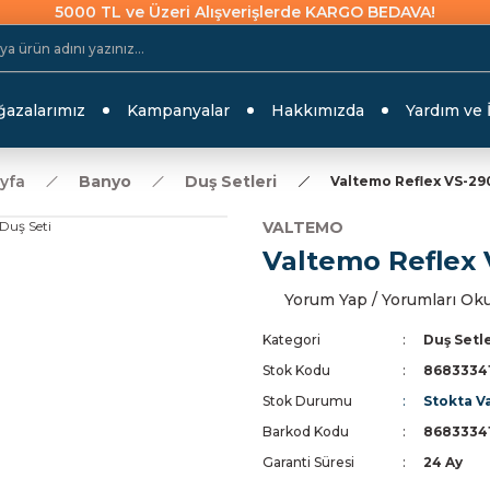
5000 TL ve Üzeri Alışverişlerde KARGO BEDAVA!
azalarımız
Kampanyalar
Hakkımızda
Yardım ve 
yfa
Banyo
Duş Setleri
Valtemo Reflex VS-29
VALTEMO
Valtemo Reflex 
Yorum Yap / Yorumları Ok
Kategori
Duş Setl
Stok Kodu
8683334
Stok Durumu
Stokta V
Barkod Kodu
8683334
Garanti Süresi
24 Ay