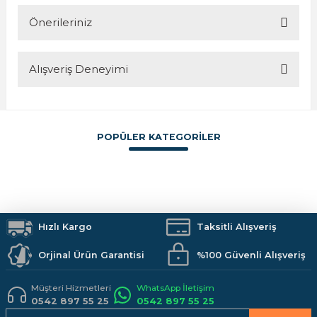
Ürün hakkında henüz soru sorulmamış.
Önerileriniz
Soru Sor
Alışveriş Deneyimi
Bu ürünün fiyat bilgisi, resim, ürün açıklamalarında ve diğer
konularda yetersiz gördüğünüz noktaları öneri formunu
kullanarak tarafımıza iletebilirsiniz.
Görüş ve önerileriniz için teşekkür ederiz.
POPÜLER KATEGORİLER
Sitemize ilk yorumu siz yapın!
Ürün resmi kalitesiz, bozuk veya görüntülenemiyor.
Ürün açıklamasında eksik bilgiler bulunuyor.
Boya
İzolasyon
Vitrifiye
Hırdavat
Makine ve El Aletleri
Armatürler
Deneyimini Paylaş
Ürün bilgilerinde hatalar bulunuyor.
Duş Sistemleri
Banyo Aksesuarları
Mutfak
Kamp Malzemeleri
Ürün fiyatı diğer sitelerden daha pahalı.
İş Güvenliği
Hızlı Kargo
Hobi Malzemeleri
Taksitli Alışveriş
Bu ürüne benzer farklı alternatifler olmalı.
Orjinal Ürün Garantisi
%100 Güvenli Alışveriş
Müşteri Hizmetleri
WhatsApp İletişim
0542 897 55 25
0542 897 55 25