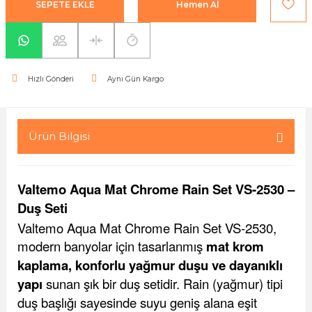
SEPETE EKLE
Hemen Al
yaları / Vernikler
enfez
sı,Klips,Takoz
afetleri
ı
Malzemeleri
Hızlı Gönderi
Aynı Gün Kargo
li Banyo Ürünleri
 Ve Aksesuar
lik Malzemeleri
rıcılar
Ürün Bilgisi
ı
Valtemo Aqua Mat Chrome Rain Set VS-2530 –
Duş Seti
Valtemo Aqua Mat Chrome Rain Set VS-2530,
modern banyolar için tasarlanmış
mat krom
plar
kaplama, konforlu yağmur duşu ve dayanıklı
yapı
sunan şık bir duş setidir. Rain (yağmur) tipi
duş başlığı sayesinde suyu geniş alana eşit