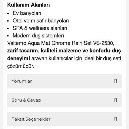
Kullanım Alanları
Ev banyoları
Otel ve misafir banyoları
SPA & wellness alanları
Modern duş sistemleri
Valtemo Aqua Mat Chrome Rain Set VS-2530,
zarif tasarım, kaliteli malzeme ve konforlu duş
deneyimi
arayan kullanıcılar için ideal bir duş seti
çözümüdür.
Yorumlar
Soru & Cevap
Bu ürüne ilk yorumu siz yapın!
Taksit Seçenekleri
Yorum Yaz