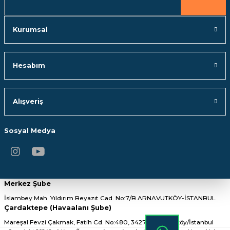
Gönder
Kurumsal
Hesabım
Alışveriş
Sosyal Medya
Merkez Şube
İslambey Mah. Yıldırım Beyazıt Cad. No:7/B ARNAVUTKÖY-İSTANBUL
Çardaktepe (Havaalanı Şube)
Mareşal Fevzi Çakmak, Fatih Cd. No:480, 34275 Arnavutköy/İstanbul