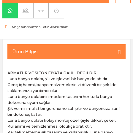
yaları / Vernikler
enfez
sı,Klips,Takoz
afetleri
ı
Malzemeleri
Mağazalarımızdan Satın Alabilirsiniz
li Banyo Ürünleri
 Ve Aksesuar
lik Malzemeleri
rıcılar
Ürün Bilgisi
ı
ARMATÜR VE SİFON FİYATA DAHİL DEĞİLDİR.
Luna banyo dolabı, şık ve işlevsel bir banyo dolabıdır.
Geniş iç hacmi, banyo malzemelerinizi düzenli bir şekilde
saklamanıza yardımcı olur.
Luna banyo dolabının modern tasarımı her türlü banyo
dekoruna uyum sağlar.
Şık ve minimalist bir görünüme sahiptir ve banyonuza zarif
plar
bir dokunuş katar.
Luna banyo dolabı kolay montaj özelliğiyle dikkat çeker.
Kullanımı ve temizlenmesi oldukça pratiktir.
Kaliteli malzeme şık tasarım ve kullanışlılık, Luna banyo