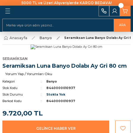
5000 TL ve Üzeri Alışverişlerde KARGO BEDAVA!
Geri Dön
Geri Dön
Geri Dön
Geri Dön
Geri Dön
Geri Dön
Geri Dön
Geri Dön
Geri Dön
i Ekipmanları
 Aydınlatma
alları ve İzolasyon
emeleri Ve Sulama
Batarya & Musluklar
Duş Kanalları
ARA
ı
Anasayfa
Banyo
uklar
leri
ları
r
Seramiksan Luna Banyo Dolabı Ay Gri 8
Eviye (Mutfak) Bataryası
Süzgeç
arı
e Uçlar
nları
ıcıları
Banyo & Duş Bataryası
SERAMİKSAN
ları
Seramiksan Luna Banyo Dolabı Ay Gri 80 cm
akaraları
Lavabo Bataryası
ı Aparatları
Yorum Yap / Yorumları Oku
Yapıştırıcılar
Kategori
Banyo
Stok Kodu
8440000010937
Stok Durumu
Stokta Yok
rı
ekneler
i
kler
Barkod Kodu
8440000010937
 Takımları
raforlar
9.720,00 TL
ları
manlar
cüler
 Ve Macunlar
GELİNCE HABER VER