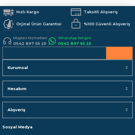
Duş Sistemleri
Banyo Aksesuarları
Mutfak
Kamp Malzemeleri
Ürün fiyatı diğer sitelerden daha pahalı.
İş Güvenliği
Hızlı Kargo
Hobi Malzemeleri
Taksitli Alışveriş
Bu ürüne benzer farklı alternatifler olmalı.
Orjinal Ürün Garantisi
%100 Güvenli Alışveriş
Müşteri Hizmetleri
WhatsApp İletişim
0542 897 55 25
0542 897 55 25
Gönder
Kurumsal
Hesabım
Alışveriş
Sosyal Medya