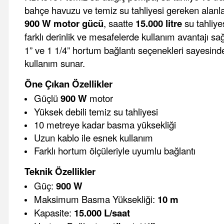
bahçe havuzu ve temiz su tahliyesi gereken alanlar
900 W motor gücü
, saatte
15.000 litre
su tahliye
farklı derinlik ve mesafelerde kullanım avantajı s
1” ve 1 1/4” hortum bağlantı seçenekleri sayesinde 
kullanım sunar.
Öne Çıkan Özellikler
Güçlü
900 W
motor
Yüksek debili temiz su tahliyesi
10 metreye kadar basma yüksekliği
Uzun kablo ile esnek kullanım
Farklı hortum ölçüleriyle uyumlu bağlantı
Teknik Özellikler
Güç:
900 W
Maksimum Basma Yüksekliği:
10 m
Kapasite:
15.000 L/saat