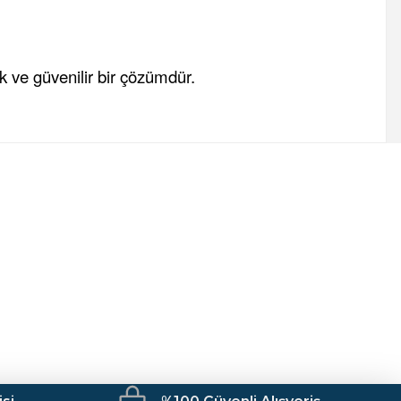
ik ve güvenilir bir çözümdür.
fımıza iletebilirsiniz.
Mutfak
Kamp Malzemeleri
İş Güvenliği