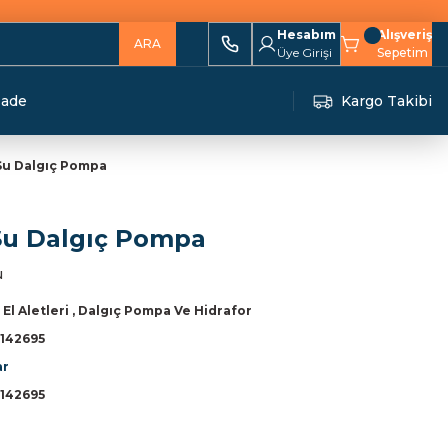
Hesabım
Alışveriş
ARA
Üye Girişi
Sepetim
İade
Kargo Takibi
Su Dalgıç Pompa
Su Dalgıç Pompa
u
 El Aletleri
,
Dalgıç Pompa Ve Hidrafor
142695
ar
142695