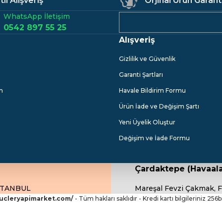
li Alışveriş
Orjinal Ürün Garant
WhatsApp İletişim
0542 897 55 25
Alışveriş
Gönder
Gizlilik ve Güvenlik
Garanti Şartları
m
Havale Bildirim Formu
Ürün İade ve Değişim Şartı
Yeni Üyelik Oluştur
Değişim ve İade Formu
Çardaktepe (Havaala
İSTANBUL
Mareşal Fevzi Çakmak, F
.ucleryapimarket.com/
- Tüm hakları saklıdır - Kredi kartı bilgileriniz 256