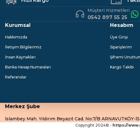
Hızlı Kargo
Taksit
Müşteri Hizmetleri
0542 897 55 25
Kurumsal
Hesabım
Hakkımızda
Üye Girişi
İletişim Bilgilerimiz
Siparişlerim
İnsan Kaynakları
Şifremi Unuttu
Banka Hesap Numaraları
Kargo Takibi
Referanslar
Merkez Şube
İslambey Mah. Yıldırım Beyazıt Cad. No:7/B ARNAVUTKÖY-
Copyright 2024© -
https://www