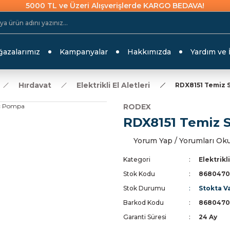
5000 TL ve Üzeri Alışverişlerde KARGO BEDAVA!
azalarımız
Kampanyalar
Hakkımızda
Yardım ve 
Hırdavat
Elektrikli El Aletleri
RDX8151 Temiz 
RODEX
RDX8151 Temiz 
Yorum Yap / Yorumları Ok
Kategori
Elektrikli
Stok Kodu
8680470
Stok Durumu
Stokta V
Barkod Kodu
8680470
Garanti Süresi
24 Ay