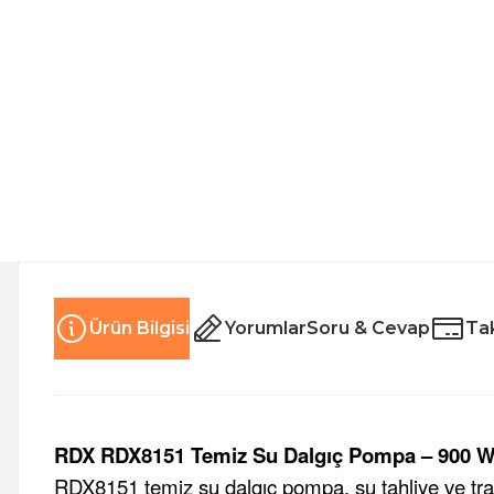
Ürün Bilgisi
Yorumlar
Soru & Cevap
Tak
RDX RDX8151 Temiz Su Dalgıç Pompa – 900 
RDX8151 temiz su dalgıç pompa, su tahliye ve tra