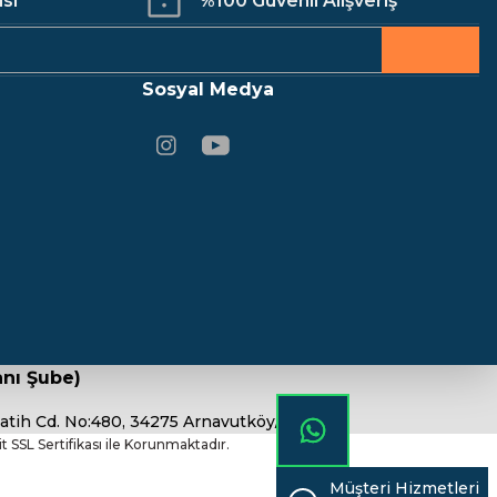
isi
%100 Güvenli Alışveriş
Sosyal Medya
nı Şube)
atih Cd. No:480, 34275 Arnavutköy/İstanbul
bit SSL Sertifikası ile Korunmaktadır.
Müşteri Hizmetleri