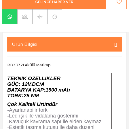
GELİNCE HABER VER
yaları / Vernikler
enfez
sı,Klips,Takoz
afetleri
ı
Malzemeleri
li Banyo Ürünleri
 Ve Aksesuar
Ürün Bilgisi
lik Malzemeleri
rıcılar
ı
RDX3321 Akülü Matkap
TEKNİK ÖZELLİKLER
GÜÇ: 12V.DC/A
BATARYA KAP:1500 mAh
TORK:25 NM
Çok Kaliteli Üründür
plar
-Ayarlanabilir tork
-Led ışık ile vidalama gösterimi
-Kavuçuk kavrama sapı ile elden kaymaz
-Estetik taşıma kutusu ile daha düzenli