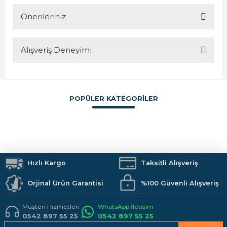
Ürün hakkında henüz soru sorulmamış.
Önerileriniz
Soru Sor
Alışveriş Deneyimi
Bu ürünün fiyat bilgisi, resim, ürün açıklamalarında ve diğer
konularda yetersiz gördüğünüz noktaları öneri formunu
kullanarak tarafımıza iletebilirsiniz.
Görüş ve önerileriniz için teşekkür ederiz.
POPÜLER KATEGORİLER
Sitemize ilk yorumu siz yapın!
Ürün resmi kalitesiz, bozuk veya görüntülenemiyor.
Ürün açıklamasında eksik bilgiler bulunuyor.
Boya
İzolasyon
Vitrifiye
Hırdavat
Makine ve El Aletleri
Armatürler
Deneyimini Paylaş
Ürün bilgilerinde hatalar bulunuyor.
Duş Sistemleri
Banyo Aksesuarları
Mutfak
Kamp Malzemeleri
Ürün fiyatı diğer sitelerden daha pahalı.
İş Güvenliği
Hızlı Kargo
Hobi Malzemeleri
Taksitli Alışveriş
Bu ürüne benzer farklı alternatifler olmalı.
Orjinal Ürün Garantisi
%100 Güvenli Alışveriş
Müşteri Hizmetleri
WhatsApp İletişim
0542 897 55 25
0542 897 55 25