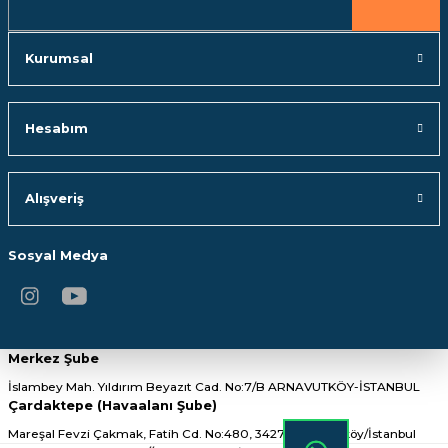
Gönder
Kurumsal
Hesabım
Alışveriş
Sosyal Medya
Merkez Şube
İslambey Mah. Yıldırım Beyazıt Cad. No:7/B ARNAVUTKÖY-İSTANBUL
Çardaktepe (Havaalanı Şube)
Mareşal Fevzi Çakmak, Fatih Cd. No:480, 34275 Arnavutköy/İstanbul