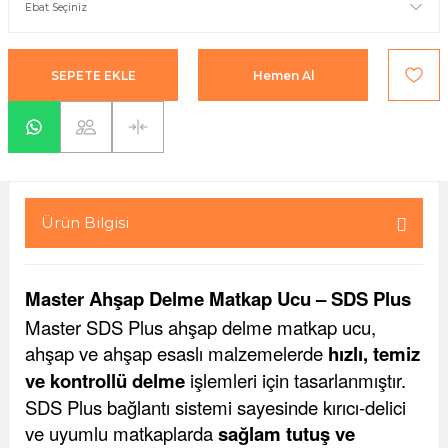
yaları / Vernikler
enfez
sı,Klips,Takoz
afetleri
ı
Malzemeleri
SEPETE EKLE
Hemen Al
li Banyo Ürünleri
 Ve Aksesuar
lik Malzemeleri
rıcılar
ı
Ürün Bilgisi
Master Ahşap Delme Matkap Ucu – SDS Plus
Master SDS Plus ahşap delme matkap ucu,
ahşap ve ahşap esaslı malzemelerde
hızlı, temiz
plar
ve kontrollü delme
işlemleri için tasarlanmıştır.
SDS Plus bağlantı sistemi sayesinde kırıcı-delici
ve uyumlu matkaplarda
sağlam tutuş ve