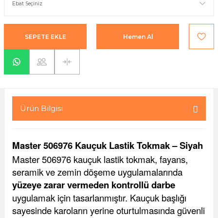
yaları / Vernikler
enfez
sı,Klips,Takoz
afetleri
ı
Malzemeleri
SEPETE EKLE
Hemen Al
li Banyo Ürünleri
 Ve Aksesuar
lik Malzemeleri
rıcılar
ı
Ürün Bilgisi
Master 506976 Kauçuk Lastik Tokmak – Siyah
Master 506976 kauçuk lastik tokmak, fayans,
seramik ve zemin döşeme uygulamalarında
plar
yüzeye zarar vermeden kontrollü darbe
uygulamak için tasarlanmıştır. Kauçuk başlığı
sayesinde karoların yerine oturtulmasında güvenli