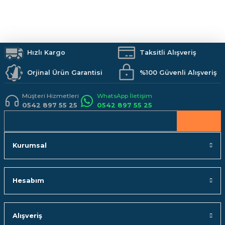
Ürün açıklamasında eksik bilgiler bulunuyor.
Boya
İzolasyon
Vitrifiye
Hırdavat
Makine ve El Aletleri
Armatürler
Deneyimini Paylaş
Ürün bilgilerinde hatalar bulunuyor.
Duş Sistemleri
Banyo Aksesuarları
Mutfak
Kamp Malzemeleri
Ürün fiyatı diğer sitelerden daha pahalı.
İş Güvenliği
Hızlı Kargo
Hobi Malzemeleri
Taksitli Alışveriş
Bu ürüne benzer farklı alternatifler olmalı.
Orjinal Ürün Garantisi
%100 Güvenli Alışveriş
Müşteri Hizmetleri
WhatsApp İletişim
0542 897 55 25
0542 897 55 25
Gönder
Kurumsal
Hesabım
Alışveriş