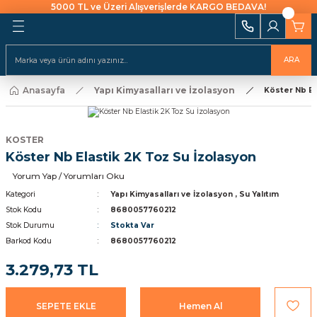
5000 TL ve Üzeri Alışverişlerde KARGO BEDAVA!
Geri Dön
Geri Dön
Geri Dön
Geri Dön
Geri Dön
Geri Dön
Geri Dön
Geri Dön
Geri Dön
i Ekipmanları
 Aydınlatma
alları ve İzolasyon
emeleri Ve Sulama
Batarya & Musluklar
Duş Kanalları
ARA
ı
Anasayfa
Yapı Kimyasalları ve İzolasyon
uklar
leri
ları
r
Eviye (Mutfak) Bataryası
Süzgeç
Köster Nb El
arı
e Uçlar
nları
ıcıları
Banyo & Duş Bataryası
KOSTER
ları
Köster Nb Elastik 2K Toz Su İzolasyon
akaraları
Lavabo Bataryası
ı Aparatları
Yorum Yap / Yorumları Oku
Yapıştırıcılar
Kategori
Yapı Kimyasalları ve İzolasyon
,
Su Yalıtım
Stok Kodu
8680057760212
Stok Durumu
Stokta Var
rı
ekneler
i
kler
Barkod Kodu
8680057760212
 Takımları
raforlar
3.279,73 TL
ları
manlar
cüler
 Ve Macunlar
SEPETE EKLE
Hemen Al