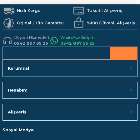
Duş Sistemleri
Banyo Aksesuarları
Mutfak
Kamp Malzemeleri
Ürün fiyatı diğer sitelerden daha pahalı.
İş Güvenliği
Hızlı Kargo
Hobi Malzemeleri
Taksitli Alışveriş
Bu ürüne benzer farklı alternatifler olmalı.
Orjinal Ürün Garantisi
%100 Güvenli Alışveriş
Müşteri Hizmetleri
WhatsApp İletişim
0542 897 55 25
0542 897 55 25
Gönder
Kurumsal
Hesabım
Alışveriş
Sosyal Medya