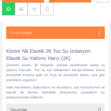
yaları / Vernikler
enfez
sı,Klips,Takoz
afetleri
ı
Malzemeleri
li Banyo Ürünleri
 Ve Aksesuar
Ürün Bilgisi
lik Malzemeleri
rıcılar
Köster Nb Elastik 2K Toz Su İzolasyon
ı
Elastik Su Yalıtımı Harcı (2K)
Çimento esaslı, iki bileşenli, yüksek elastikiyete sahip su
yalıtımı harcıdır. Toz ve sıvı bileşenleri karıştırıldıktan sonra
sürülebilir kıvama gelir ve fırça ile sürülerek beton, sıva gibi
yüzeylere uygulanır.
Islak hacimlerin, balkonların ve terasların, süs havuzlarının ve
plar
toprak ile temas halindeki betonarme yüzeylerin su
izolasyonunda kullanılır.
Yorumlar