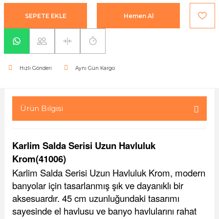
yaları / Vernikler
enfez
sı,Klips,Takoz
afetleri
SEPETE EKLE
Hemen Al
ı
Malzemeleri
li Banyo Ürünleri
 Ve Aksesuar
Hızlı Gönderi
Aynı Gün Kargo
lik Malzemeleri
rıcılar
ı
Ürün Bilgisi
Karlim Salda Serisi Uzun Havluluk
Krom(41006)
Karlim Salda Serisi Uzun Havluluk Krom, modern
plar
banyolar için tasarlanmış şık ve dayanıklı bir
aksesuardır. 45 cm uzunluğundaki tasarımı
sayesinde el havlusu ve banyo havlularını rahat