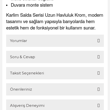
Duvara monte sistem
Karlim Salda Serisi Uzun Havluluk Krom, modern
tasarımı ve sağlam yapısıyla banyolarda hem
estetik hem de fonksiyonel bir kullanım sunar.
Yorumlar
Soru & Cevap
Bu ürüne ilk yorumu siz yapın!
Taksit Seçenekleri
Yorum Yaz
Ürün hakkında henüz soru sorulmamış.
Önerileriniz
Soru Sor
Alışveriş Deneyimi
Bu ürünün fiyat bilgisi, resim, ürün açıklamalarında ve diğer