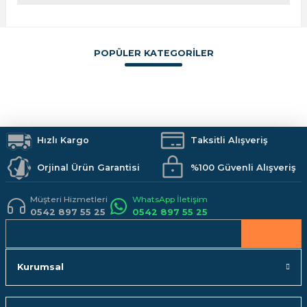
konularda yetersiz gördüğünüz noktaları öneri formunu
kullanarak tarafımıza iletebilirsiniz.
Görüş ve önerileriniz için teşekkür ederiz.
POPÜLER KATEGORİLER
Sitemize ilk yorumu siz yapın!
Ürün resmi kalitesiz, bozuk veya görüntülenemiyor.
Ürün açıklamasında eksik bilgiler bulunuyor.
Boya
İzolasyon
Vitrifiye
Hırdavat
Makine ve El Aletleri
Armatürler
Deneyimini Paylaş
Ürün bilgilerinde hatalar bulunuyor.
Duş Sistemleri
Banyo Aksesuarları
Mutfak
Kamp Malzemeleri
Ürün fiyatı diğer sitelerden daha pahalı.
İş Güvenliği
Hızlı Kargo
Hobi Malzemeleri
Taksitli Alışveriş
Bu ürüne benzer farklı alternatifler olmalı.
Orjinal Ürün Garantisi
%100 Güvenli Alışveriş
Müşteri Hizmetleri
WhatsApp İletişim
0542 897 55 25
0542 897 55 25
Gönder
Kurumsal