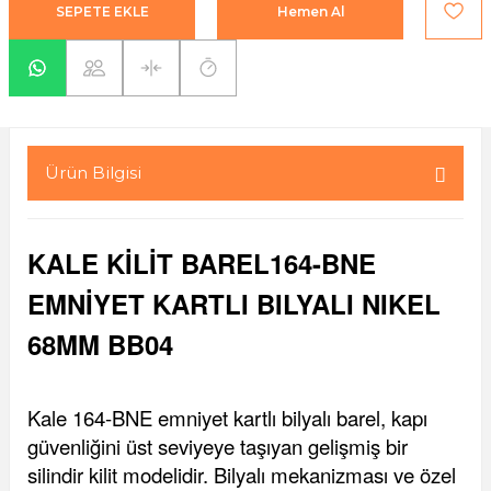
SEPETE EKLE
Hemen Al
yaları / Vernikler
enfez
sı,Klips,Takoz
afetleri
ı
Malzemeleri
li Banyo Ürünleri
 Ve Aksesuar
Ürün Bilgisi
lik Malzemeleri
rıcılar
ı
KALE KİLİT BAREL164-BNE
EMNİYET KARTLI BILYALI NIKEL
68MM BB04
plar
Kale 164-BNE emniyet kartlı bilyalı barel, kapı
güvenliğini üst seviyeye taşıyan gelişmiş bir
silindir kilit modelidir. Bilyalı mekanizması ve özel