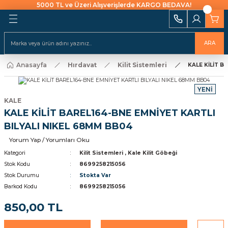
5000 TL ve Üzeri Alışverişlerde KARGO BEDAVA!
Geri Dön
Geri Dön
Geri Dön
Geri Dön
Geri Dön
Geri Dön
Geri Dön
Geri Dön
Geri Dön
i Ekipmanları
 Aydınlatma
alları ve İzolasyon
emeleri Ve Sulama
Batarya & Musluklar
Duş Kanalları
ARA
ı
Anasayfa
Hırdavat
Kilit Sistemleri
uklar
leri
ları
r
Eviye (Mutfak) Bataryası
Süzgeç
KALE KİLİT B
arı
YENİ
e Uçlar
nları
ıcıları
Banyo & Duş Bataryası
KALE
ları
KALE KİLİT BAREL164-BNE EMNİYET KARTLI
akaraları
Lavabo Bataryası
BILYALI NIKEL 68MM BB04
ı Aparatları
Yorum Yap / Yorumları Oku
Yapıştırıcılar
Kategori
Kilit Sistemleri
,
Kale Kilit Göbeği
Stok Kodu
8699258215056
rı
ekneler
i
kler
Stok Durumu
Stokta Var
Barkod Kodu
8699258215056
 Takımları
Klipsler
raforlar
850,00 TL
ları
manlar
cüler
 Ve Macunlar