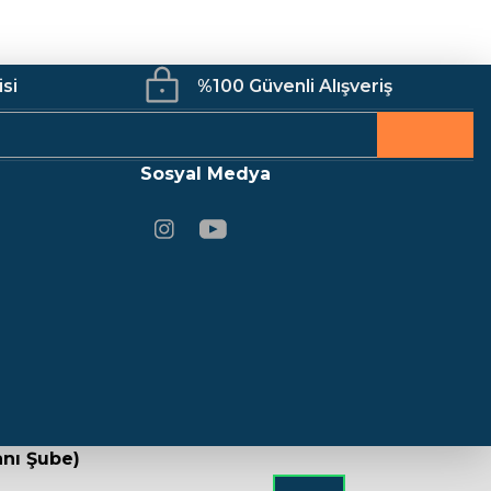
isi
%100 Güvenli Alışveriş
Sosyal Medya
nı Şube)