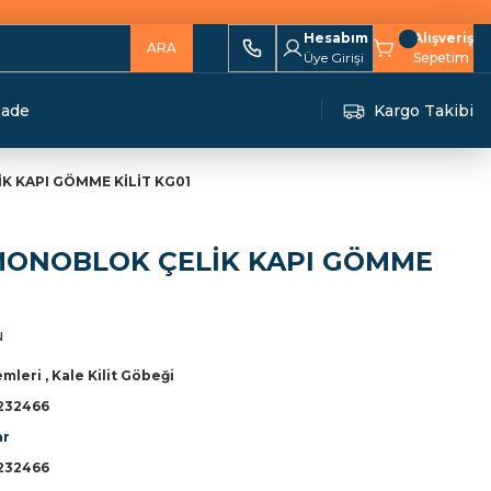
Hesabım
Alışveriş
ARA
Üye Girişi
Sepetim
İade
Kargo Takibi
K KAPI GÖMME KİLİT KG01
 MONOBLOK ÇELİK KAPI GÖMME
u
temleri
,
Kale Kilit Göbeği
232466
ar
232466