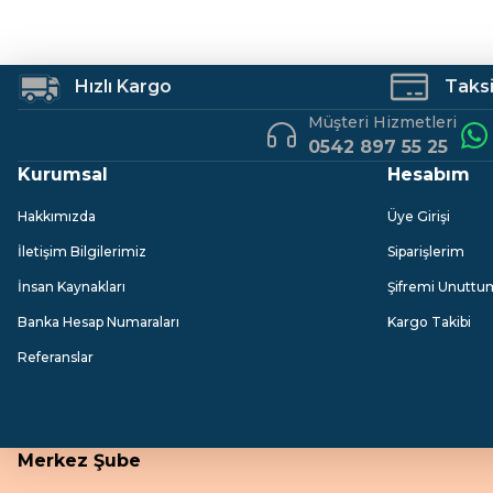
Hobi Malzemeleri
Bu ürüne benzer farklı alternatifler olmalı.
Hızlı Kargo
Taksit
Müşteri Hizmetleri
0542 897 55 25
Kurumsal
Hesabım
Hakkımızda
Üye Girişi
İletişim Bilgilerimiz
Siparişlerim
İnsan Kaynakları
Şifremi Unuttu
Banka Hesap Numaraları
Kargo Takibi
Referanslar
Merkez Şube