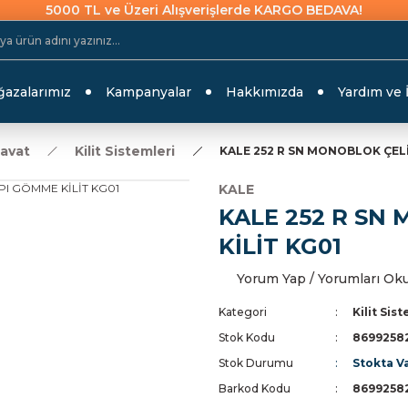
5000 TL ve Üzeri Alışverişlerde KARGO BEDAVA!
azalarımız
Kampanyalar
Hakkımızda
Yardım ve 
davat
Kilit Sistemleri
KALE 252 R SN MONOBLOK ÇELİ
KALE
KALE 252 R SN
KİLİT KG01
Yorum Yap / Yorumları Ok
Kategori
Kilit Sis
Stok Kodu
8699258
Stok Durumu
Stokta V
Barkod Kodu
8699258