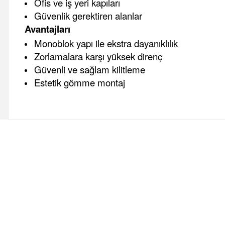
Ofis ve iş yeri kapıları
Güvenlik gerektiren alanlar
Avantajları
Monoblok yapı ile ekstra dayanıklılık
Zorlamalara karşı yüksek direnç
Güvenli ve sağlam kilitleme
Estetik gömme montaj
Bu ürünün fiyat bilgisi, resim, ürün açıklamalarında ve diğer 
Görüş ve önerileriniz için teşekkür ederiz.
Ürün resmi kalitesiz, bozuk veya görüntülenemiyor.
Ürün açıklamasında eksik bilgiler bulunuyor.
Boya
İzolasyon
Vitrifiye
Hırdavat
Makine ve El Ale
Ürün bilgilerinde hatalar bulunuyor.
Ürün fiyatı diğer sitelerden daha pahalı.