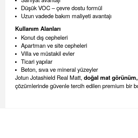
Düşük VOC – çevre dostu formül
Uzun vadede bakım maliyeti avantajı
Kullanım Alanları
Konut dış cepheleri
Apartman ve site cepheleri
Villa ve müstakil evler
Ticari yapılar
Beton, sıva ve mineral yüzeyler
Jotun Jotashield Real Matt,
doğal mat görünüm,
çözümlerinde güvenle tercih edilen premium bir b
Bu ürünün fiyat bilgisi, resim, ürün açıklamalarında ve diğer 
Görüş ve önerileriniz için teşekkür ederiz.