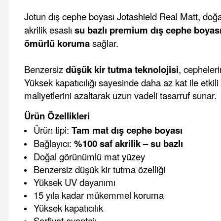
Jotun dış cephe boyası Jotashield Real Matt, do
akrilik esaslı
su bazlı premium dış cephe boyası
ömürlü koruma
sağlar.
Benzersiz
düşük kir tutma teknolojisi
, cepheler
Yüksek kapatıcılığı sayesinde daha az kat ile etkil
maliyetlerini azaltarak uzun vadeli tasarruf sunar.
Ürün Özellikleri
Ürün tipi:
Tam mat dış cephe boyası
Bağlayıcı:
%100 saf akrilik – su bazlı
Doğal görünümlü mat yüzey
Benzersiz düşük kir tutma özelliği
Yüksek UV dayanımı
15 yıla kadar mükemmel koruma
Yüksek kapatıcılık
Sarfiyat avantajı