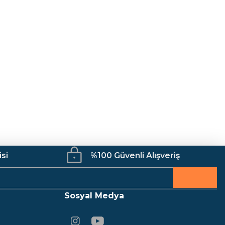
Mutfak
Kamp Malzemeleri
İş Güvenliği
isi
%100 Güvenli Alışveriş
Sosyal Medya