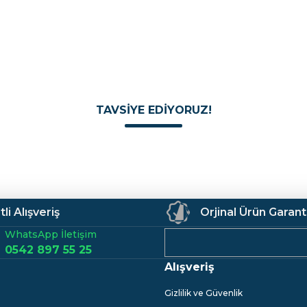
Deneyimini Paylaş
Yorum Yaz
Soru Sor
tleri
Armatürler
Duş Sistemleri
Banyo Aksesuarları
TAVSİYE EDİYORUZ!
JOTUN
Zengin Mat
Jotun İç Cephe Boyası Fenomastic Saf İpek
Gönder
li Alışveriş
Orjinal Ürün Garant
WhatsApp İletişim
0,00 TL
0542 897 55 25
Alışveriş
Gizlilik ve Güvenlik