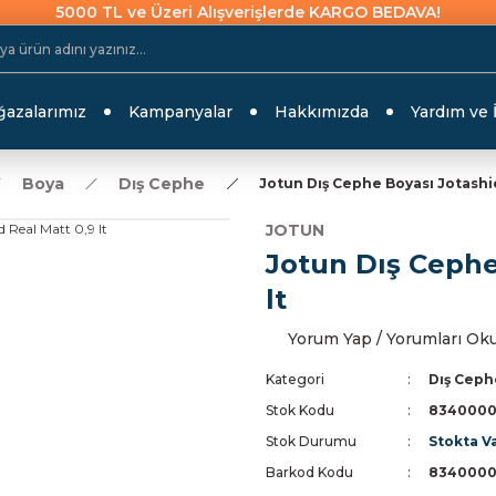
5000 TL ve Üzeri Alışverişlerde KARGO BEDAVA!
azalarımız
Kampanyalar
Hakkımızda
Yardım ve 
Boya
Dış Cephe
Jotun Dış Cephe Boyası Jotashie
JOTUN
Jotun Dış Cephe
lt
Yorum Yap / Yorumları Ok
Kategori
Dış Ceph
Stok Kodu
8340000
Stok Durumu
Stokta V
Barkod Kodu
8340000