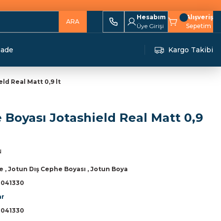
Hesabım
Alışveriş
ARA
Üye Girişi
Sepetim
İade
Kargo Takibi
ld Real Matt 0,9 lt
 Boyası Jotashield Real Matt 0,9
u
e
,
Jotun Dış Cephe Boyası
,
Jotun Boya
041330
ar
041330