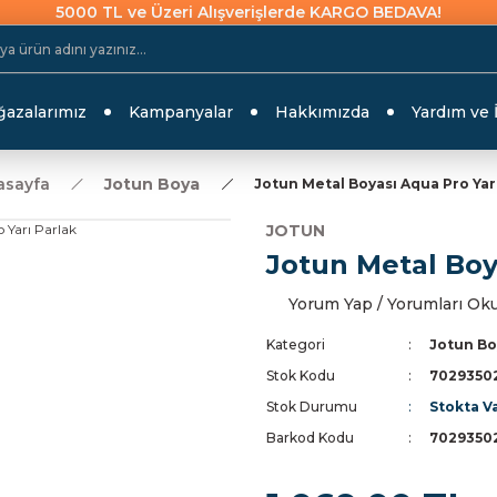
5000 TL ve Üzeri Alışverişlerde KARGO BEDAVA!
azalarımız
Kampanyalar
Hakkımızda
Yardım ve 
asayfa
Jotun Boya
Jotun Metal Boyası Aqua Pro Yar
JOTUN
Jotun Metal Boy
Yorum Yap / Yorumları Ok
Kategori
Jotun Bo
Stok Kodu
7029350
Stok Durumu
Stokta V
Barkod Kodu
7029350