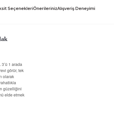
sit Seçenekleri
Önerileriniz
Alışveriş Deneyimi
lak
. 3’ü 1 arada
evi görür, tek
n olarak
ahatlıkla
n güzelliğini
ümü elde etmek