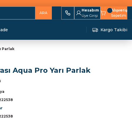
Hesabım
Alışveriş
ARA
Üye Girişi
Sepetim
İade
Kargo Takibi
ı Parlak
ası Aqua Pro Yarı Parlak
u
ya
222538
ar
222538