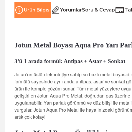
Ürün Bilgisi
Yorumlar
Soru & Cevap
Tak
Jotun
Metal Boyası
Aqua Pro Yarı Par
3’ü 1 arada formül: Antipas + Astar + Sonkat
Jotun’un üstün teknolojiye sahip su bazlı metal boyasıdır
formülü sayesinde aynı anda antipas, astar ve sonkat gör
ürün ile komple çözüm sunar. Tüm metal yüzeylere uygu
geliştirilen Jotun Aqua Pro Metal, doğrudan pas üzerine r
uygulanabilir. Yarı parlak görünmü ve düz bitişi ile metali
vurgular. Jotun Aqua Pro Metal ile hayalinizdeki görün
artık çok kolay!