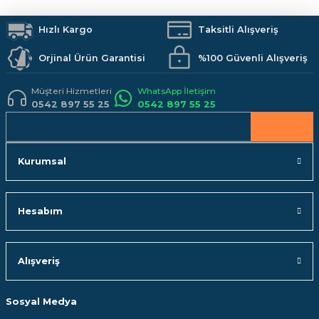
Duş Sistemleri
Banyo Aksesuarları
Mutfak
Kamp Malzemeleri
Ürün fiyatı diğer sitelerden daha pahalı.
İş Güvenliği
Hızlı Kargo
Hobi Malzemeleri
Taksitli Alışveriş
Bu ürüne benzer farklı alternatifler olmalı.
Orjinal Ürün Garantisi
%100 Güvenli Alışveriş
Müşteri Hizmetleri
WhatsApp İletişim
0542 897 55 25
0542 897 55 25
Gönder
Kurumsal
Hesabım
Alışveriş
Sosyal Medya