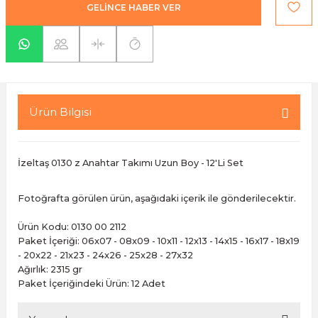
GELİNCE HABER VER
yaları / Vernikler
enfez
sı,Klips,Takoz
afetleri
ı
Malzemeleri
li Banyo Ürünleri
 Ve Aksesuar
Ürün Bilgisi
lik Malzemeleri
rıcılar
ı
İzeltaş 0130 z Anahtar Takımı Uzun Boy - 12'Li Set
Fotoğrafta görülen ürün, aşağıdaki içerik ile gönderilecektir.
Ürün Kodu: 0130 00 2112
Paket İçeriği: 06x07 - 08x09 - 10x11 - 12x13 - 14x15 - 16x17 - 18x19
- 20x22 - 21x23 - 24x26 - 25x28 - 27x32
plar
Ağırlık: 2315 gr
Paket İçeriğindeki Ürün: 12 Adet