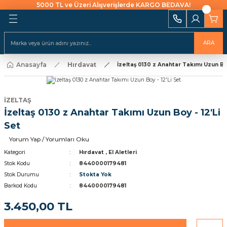
5000 TL ve Üzeri Alışverişlerde KARGO BEDAVA!
Geri Dön
Geri Dön
Geri Dön
Geri Dön
Geri Dön
Geri Dön
Geri Dön
Geri Dön
Geri Dön
i Ekipmanları
 Aydınlatma
alları ve İzolasyon
emeleri Ve Sulama
Batarya & Musluklar
Duş Kanalları
ARA
ı
Anasayfa
Hırdavat
uklar
leri
ları
r
İzeltaş 0130 z Anahtar Takımı Uzun Boy
Eviye (Mutfak) Bataryası
Süzgeç
arı
e Uçlar
nları
ıcıları
Banyo & Duş Bataryası
İZELTAŞ
ları
İzeltaş 0130 z Anahtar Takımı Uzun Boy - 12'Li
akaraları
Lavabo Bataryası
Set
ı Aparatları
Yorum Yap / Yorumları Oku
Yapıştırıcılar
Kategori
Hırdavat
,
El Aletleri
Stok Kodu
8440000179481
rı
ekneler
i
kler
Stok Durumu
Stokta Yok
Barkod Kodu
8440000179481
 Takımları
Klipsler
raforlar
3.450,00 TL
ları
manlar
cüler
 Ve Macunlar