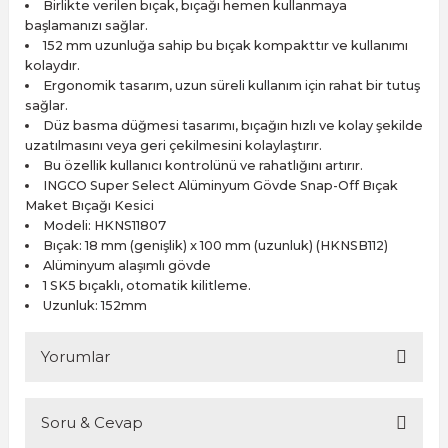
Birlikte verilen bıçak, bıçağı hemen kullanmaya
başlamanızı sağlar.
152 mm uzunluğa sahip bu bıçak kompakttır ve kullanımı
kolaydır.
Ergonomik tasarım, uzun süreli kullanım için rahat bir tutuş
sağlar.
Düz basma düğmesi tasarımı, bıçağın hızlı ve kolay şekilde
uzatılmasını veya geri çekilmesini kolaylaştırır.
Bu özellik kullanıcı kontrolünü ve rahatlığını artırır.
INGCO Super Select Alüminyum Gövde Snap-Off Bıçak
Maket Bıçağı Kesici
Modeli: HKNS11807
Bıçak: 18 mm (genişlik) x 100 mm (uzunluk) (HKNSB112)
Alüminyum alaşımlı gövde
1 SK5 bıçaklı, otomatik kilitleme.
Uzunluk: 152mm
Yorumlar
Soru & Cevap