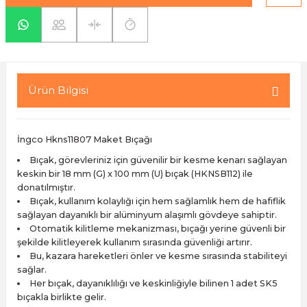
yaları / Vernikler
enfez
sı,Klips,Takoz
afetleri
ı
Malzemeleri
li Banyo Ürünleri
 Ve Aksesuar
Ürün Bilgisi
lik Malzemeleri
rıcılar
İngco Hkns11807 Maket Bıçağı
ı
Bıçak, görevleriniz için güvenilir bir kesme kenarı sağlayan
keskin bir 18 mm (G) x 100 mm (U) bıçak (HKNSB112) ile
donatılmıştır.
Bıçak, kullanım kolaylığı için hem sağlamlık hem de hafiflik
sağlayan dayanıklı bir alüminyum alaşımlı gövdeye sahiptir.
Otomatik kilitleme mekanizması, bıçağı yerine güvenli bir
şekilde kilitleyerek kullanım sırasında güvenliği artırır.
plar
Bu, kazara hareketleri önler ve kesme sırasında stabiliteyi
sağlar.
Her bıçak, dayanıklılığı ve keskinliğiyle bilinen 1 adet SK5
bıçakla birlikte gelir.