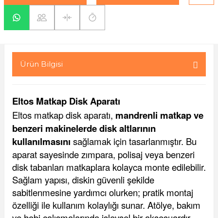
yaları / Vernikler
enfez
sı,Klips,Takoz
afetleri
ı
Malzemeleri
li Banyo Ürünleri
 Ve Aksesuar
Ürün Bilgisi
lik Malzemeleri
rıcılar
Eltos Matkap Disk Aparatı
ı
Eltos matkap disk aparatı,
mandrenli matkap ve
benzeri makinelerde disk altlarının
kullanılmasını
sağlamak için tasarlanmıştır. Bu
aparat sayesinde zımpara, polisaj veya benzeri
disk tabanları matkaplara kolayca monte edilebilir.
Sağlam yapısı, diskin güvenli şekilde
plar
sabitlenmesine yardımcı olurken; pratik montaj
özelliği ile kullanım kolaylığı sunar. Atölye, bakım
ve hobi çalışmalarında işlevsel bir aksesuardır.