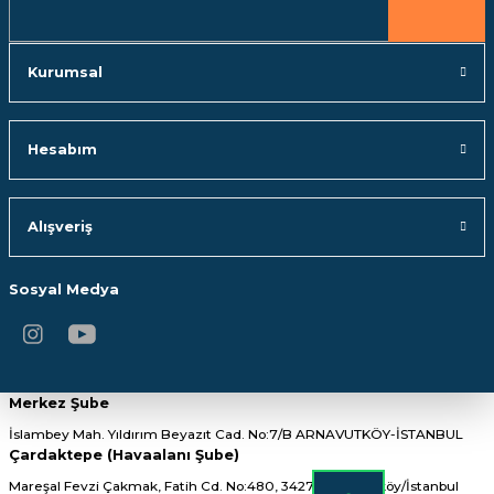
Gönder
Kurumsal
Hesabım
Alışveriş
Sosyal Medya
Merkez Şube
İslambey Mah. Yıldırım Beyazıt Cad. No:7/B ARNAVUTKÖY-İSTANBUL
Çardaktepe (Havaalanı Şube)
Mareşal Fevzi Çakmak, Fatih Cd. No:480, 34275 Arnavutköy/İstanbul