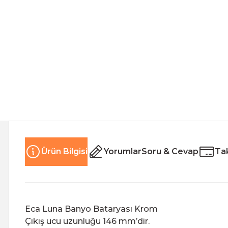
Ürün Bilgisi
Yorumlar
Soru & Cevap
Tak
Eca Luna Banyo Bataryası Krom
Çıkış ucu uzunluğu 146 mm’dir.