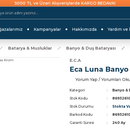
5000 TL ve Üzeri Alışverişlerde KARGO BEDAVA!
azalarımız
Kampanyalar
Hakkımızda
Yardım ve 
Batarya & Musluklar
Banyo & Duş Bataryası
E.C.A
Eca Luna Banyo
Yorum Yap / Yorumları Ok
Kategori
Banyo & 
Stok Kodu
8693261
Stok Durumu
Stokta V
Barkod Kodu
8693261
Garanti Süresi
240 Ay