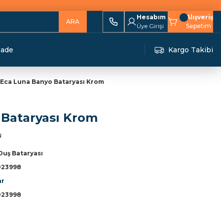
Hesabım
Alışveriş
ARA
Üye Girişi
Sepetim
İade
Kargo Takibi
Eca Luna Banyo Bataryası Krom
 Bataryası Krom
u
Duş Bataryası
023998
ar
023998