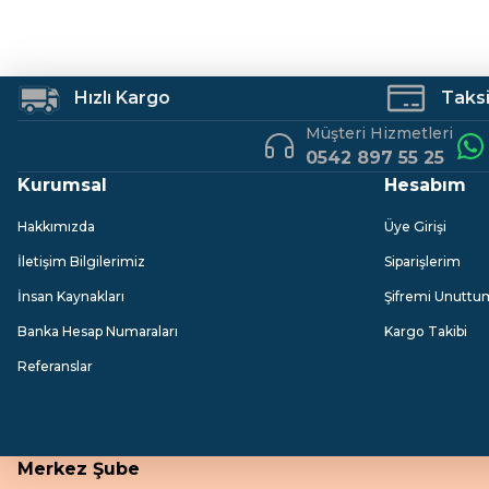
E.C.A
E.C.A
Eca Luna Lavabo Bataryası Krom
Eca Luna Evye B
Hızlı Kargo
Taksit
Müşteri Hizmetleri
6.750,00 TL
11.250,00 TL
0542 897 55 25
Kurumsal
Hesabım
Hakkımızda
Üye Girişi
İletişim Bilgilerimiz
Siparişlerim
İnsan Kaynakları
Şifremi Unuttu
Banka Hesap Numaraları
Kargo Takibi
Referanslar
Merkez Şube