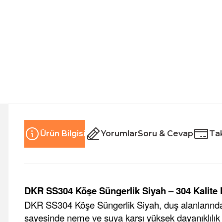
Ürün Bilgisi
Yorumlar
Soru & Cevap
Tak
DKR SS304 Köşe Süngerlik Siyah – 304 Kalite
DKR SS304 Köşe Süngerlik Siyah, duş alanlarında d
sayesinde neme ve suya karşı yüksek dayanıklılık