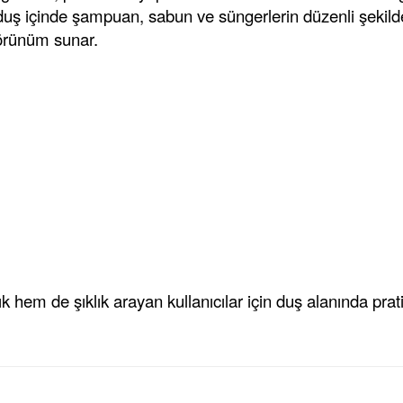
duş içinde şampuan, sabun ve süngerlerin düzenli şekilde
örünüm sunar.
hem de şıklık arayan kullanıcılar için duş alanında pra
konularda yetersiz gördüğünüz noktaları öneri formunu kullanarak tara