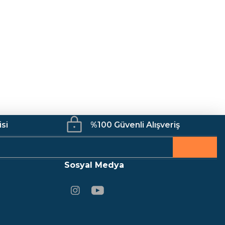
Mutfak
Kamp Malzemeleri
İş Güvenliği
isi
%100 Güvenli Alışveriş
Sosyal Medya