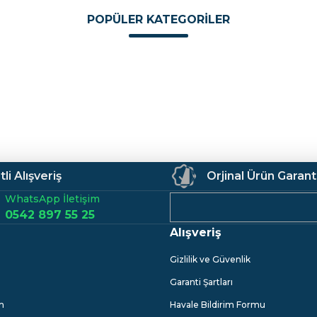
Ürün hakkında henüz soru sorulmamış.
Bu ürüne ilk yorumu siz yapın!
Sitemize ilk yorumu siz yapın!
POPÜLER KATEGORİLER
Deneyimini Paylaş
Yorum Yaz
Soru Sor
tleri
Armatürler
Duş Sistemleri
Banyo Aksesuarları
li Alışveriş
Orjinal Ürün Garant
WhatsApp İletişim
0542 897 55 25
Alışveriş
Gönder
Gizlilik ve Güvenlik
Garanti Şartları
m
Havale Bildirim Formu