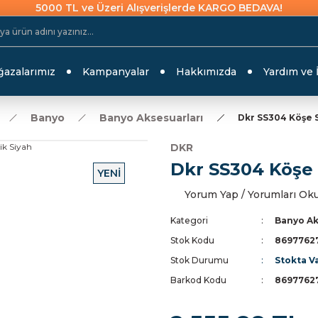
5000 TL ve Üzeri Alışverişlerde KARGO BEDAVA!
azalarımız
Kampanyalar
Hakkımızda
Yardım ve 
Banyo
Banyo Aksesuarları
Dkr SS304 Köşe 
DKR
Dkr SS304 Köşe 
YENİ
Yorum Yap / Yorumları Ok
Kategori
Banyo Ak
Stok Kodu
8697762
Stok Durumu
Stokta V
Barkod Kodu
8697762