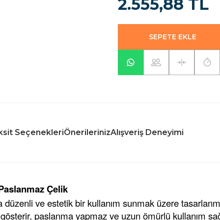
2.555,88 TL
SEPETE EKLE
sit Seçenekleri
Önerileriniz
Alışveriş Deneyimi
 Paslanmaz Çelik
üzenli ve estetik bir kullanım sunmak üzere tasarlanmış
 gösterir, paslanma yapmaz ve uzun ömürlü kullanım sağ