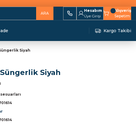
Hesabım
Alışveriş
ARA
Üye Girişi
Sepetim
İade
Kargo Takibi
Süngerlik Siyah
Süngerlik Siyah
u
sesuarları
701614
ar
701614