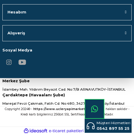
Hesabım
1.078,13 TL
2.903,75 TL
SEPETE EKLE
STOKTA YOK
Alışveriş
Sosyal Medya
Merkez Şube
İslambey Mah. Yıldırım Beyazıt Cad. No:7/B ARNAVUTKÖY-İSTANBUL
Çardaktepe (Havaalanı Şube)
Mareşal Fevzi Çakmak, Fatih Cd. No:480, 34275 Arnavutköy/İstanbul
Copyright 2024© -
https://www.ucleryapimarket.com/
- Tüm hakları saklıdır -
Kredi kartı bilgileriniz 256bit SSL Sertifikası ile Korunmaktadır.
Müşteri Hizmetleri
0542 897 55 25
ideasoft
ile
e-