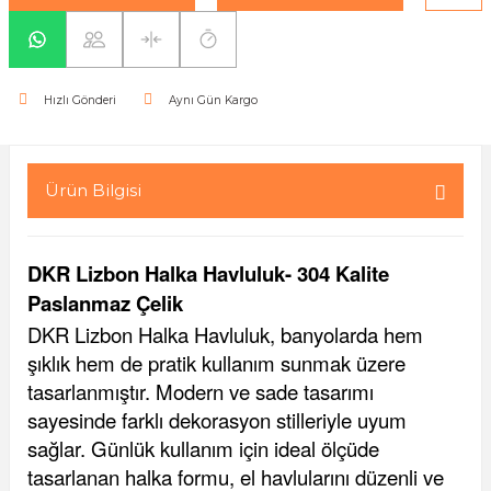
yaları / Vernikler
enfez
sı,Klips,Takoz
afetleri
ı
Malzemeleri
Hızlı Gönderi
Aynı Gün Kargo
li Banyo Ürünleri
 Ve Aksesuar
lik Malzemeleri
rıcılar
Ürün Bilgisi
ı
DKR Lizbon Halka Havluluk- 304 Kalite
Paslanmaz Çelik
DKR Lizbon Halka Havluluk, banyolarda hem
şıklık hem de pratik kullanım sunmak üzere
tasarlanmıştır. Modern ve sade tasarımı
plar
sayesinde farklı dekorasyon stilleriyle uyum
sağlar. Günlük kullanım için ideal ölçüde
tasarlanan halka formu, el havlularını düzenli ve