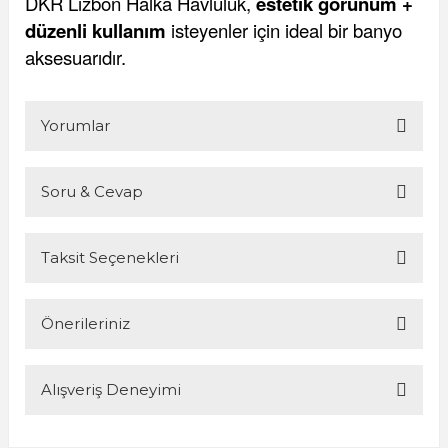
DKR Lizbon Halka Havluluk,
estetik görünüm +
düzenli kullanım
isteyenler için ideal bir banyo
aksesuarıdır.
Yorumlar
Soru & Cevap
Bu ürüne ilk yorumu siz yapın!
Taksit Seçenekleri
Yorum Yaz
Ürün hakkında henüz soru sorulmamış.
Önerileriniz
Soru Sor
Alışveriş Deneyimi
Bu ürünün fiyat bilgisi, resim, ürün açıklamalarında ve diğer
konularda yetersiz gördüğünüz noktaları öneri formunu
kullanarak tarafımıza iletebilirsiniz.