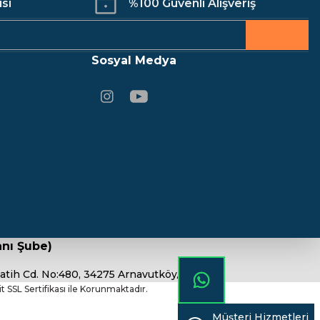
isi
%100 Güvenli Alışveriş
Sosyal Medya
nı Şube)
atih Cd. No:480, 34275 Arnavutköy/İstanbul
bit SSL Sertifikası ile Korunmaktadır.
Müşteri Hizmetleri