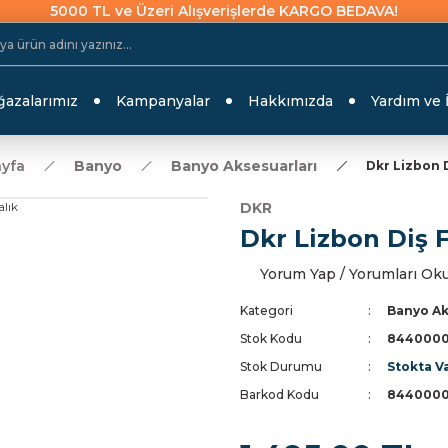
5000 TL ve Üzeri Alışverişlerde KARGO BEDAVA!
azalarımız
Kampanyalar
Hakkımızda
Yardım ve 
yfa
Banyo
Banyo Aksesuarları
Dkr Lizbon D
DKR
Dkr Lizbon Diş F
Yorum Yap / Yorumları Ok
Kategori
Banyo Ak
Stok Kodu
8440000
Stok Durumu
Stokta V
Barkod Kodu
8440000