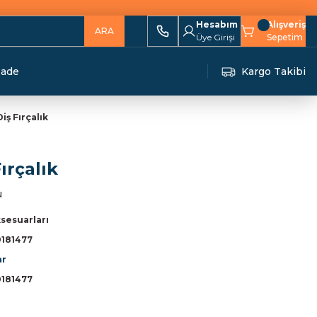
Hesabım
Alışveriş
ARA
Üye Girişi
Sepetim
İade
Kargo Takibi
iş Fırçalık
ırçalık
u
sesuarları
181477
ar
181477