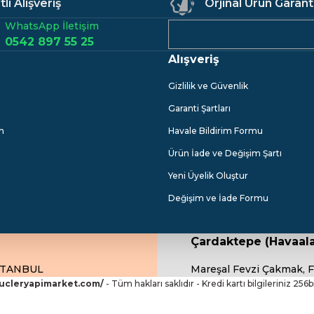
li Alışveriş
Orjinal Ürün Garant
WhatsApp İletişim
0542 897 55 25
Alışveriş
Gizlilik ve Güvenlik
Garanti Şartları
m
Havale Bildirim Formu
Ürün İade ve Değişim Şartı
Yeni Üyelik Oluştur
Değişim ve İade Formu
Çardaktepe (Havaala
İSTANBUL
Mareşal Fevzi Çakmak, F
.ucleryapimarket.com/
- Tüm hakları saklıdır - Kredi kartı bilgileriniz 256