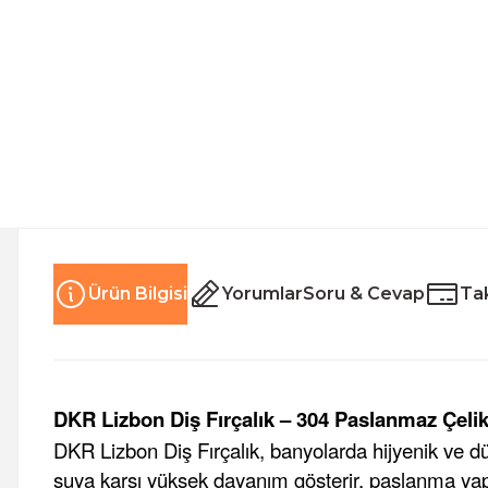
Ürün Bilgisi
Yorumlar
Soru & Cevap
Tak
DKR Lizbon Diş Fırçalık – 304 Paslanmaz Çeli
DKR Lizbon Diş Fırçalık, banyolarda hijyenik ve d
suya karşı yüksek dayanım gösterir, paslanma ya