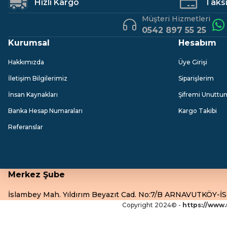
Hızlı Kargo
Taksit
Müşteri Hizmetleri
1.243,44 TL
0542 897 55 25
Kurumsal
Hesabım
Hakkımızda
Üye Girişi
İletişim Bilgilerimiz
Siparişlerim
İnsan Kaynakları
Şifremi Unuttu
Banka Hesap Numaraları
Kargo Takibi
Referanslar
Merkez Şube
İslambey Mah. Yıldırım Beyazıt Cad. No:7/B ARNAVUTKÖY-
Copyright 2024© -
https://www