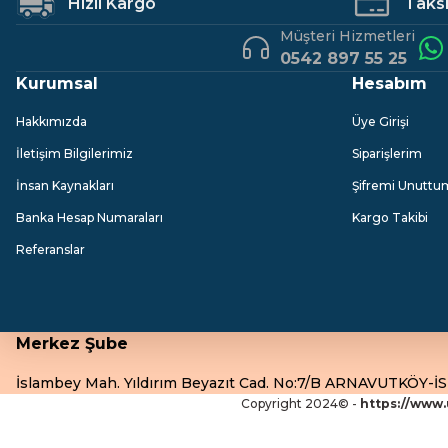
Hızlı Kargo
Taksit
Müşteri Hizmetleri
1.051,97 TL
707
0542 897 55 25
Kurumsal
Hesabım
DKR
DKR
Hakkımızda
Üye Girişi
Dkr SS304 Uzun Havluluk Siyah
Dkr SS304 Halka H
İletişim Bilgilerimiz
Siparişlerim
İnsan Kaynakları
Şifremi Unuttu
3.148,13 TL
2.070,00 TL
Banka Hesap Numaraları
Kargo Takibi
Referanslar
Merkez Şube
İslambey Mah. Yıldırım Beyazıt Cad. No:7/B ARNAVUTKÖY-
Copyright 2024© -
https://www