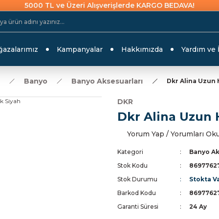
5000 TL ve Üzeri Alışverişlerde KARGO BEDAVA!
azalarımız
Kampanyalar
Hakkımızda
Yardım ve 
Banyo
Banyo Aksesuarları
Dkr Alina Uzun 
DKR
Dkr Alina Uzun 
Yorum Yap / Yorumları Ok
Kategori
Banyo Ak
Stok Kodu
8697762
Stok Durumu
Stokta V
Barkod Kodu
8697762
Garanti Süresi
24 Ay