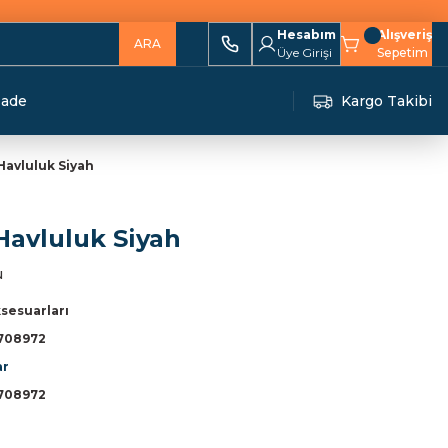
Hesabım
Alışveriş
ARA
Üye Girişi
Sepetim
İade
Kargo Takibi
Havluluk Siyah
Havluluk Siyah
u
sesuarları
708972
ar
708972