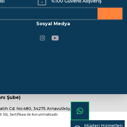
isi
%100 Güvenli Alışveriş
543,96 TL
Sosyal Medya
nı Şube)
atih Cd. No:480, 34275 Arnavutköy/İstanbul
bit SSL Sertifikası ile Korunmaktadır.
Müşteri Hizmetleri