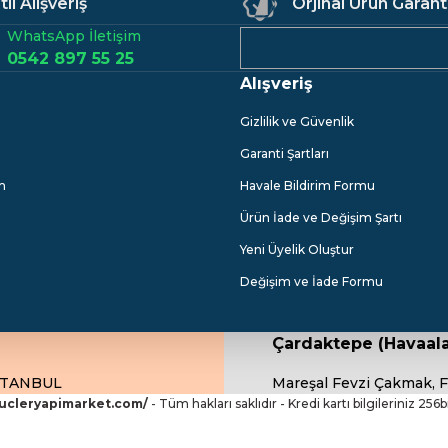
li Alışveriş
Orjinal Ürün Garant
WhatsApp İletişim
,31 TL
0542 897 55 25
Alışveriş
Gizlilik ve Güvenlik
avluluk Siyah
Garanti Şartları
m
Havale Bildirim Formu
Ürün İade ve Değişim Şartı
Yeni Üyelik Oluştur
Değişim ve İade Formu
Çardaktepe (Havaala
İSTANBUL
Mareşal Fevzi Çakmak, F
.ucleryapimarket.com/
- Tüm hakları saklıdır - Kredi kartı bilgileriniz 256