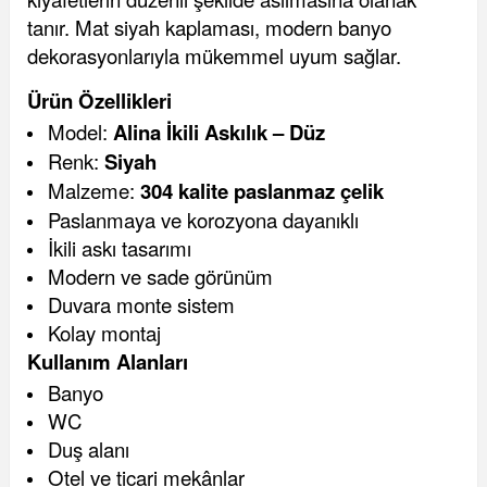
tanır. Mat siyah kaplaması, modern banyo
dekorasyonlarıyla mükemmel uyum sağlar.
Ürün Özellikleri
Model:
Alina İkili Askılık – Düz
Renk:
Siyah
Malzeme:
304 kalite paslanmaz çelik
Paslanmaya ve korozyona dayanıklı
İkili askı tasarımı
Modern ve sade görünüm
Duvara monte sistem
Kolay montaj
Kullanım Alanları
Banyo
WC
Duş alanı
Otel ve ticari mekânlar