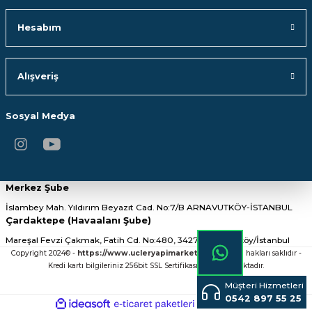
Hesabım
635,43 TL
164,98 TL
SEPETE EKLE
SEPETE EKLE
Alışveriş
MESA TEKNİK
DKR
Sosyal Medya
Karlim Dicle Serisi İkili Askılık
Dkr Corner İkili Askılık
661,57 TL
862,50 TL
Merkez Şube
İslambey Mah. Yıldırım Beyazıt Cad. No:7/B ARNAVUTKÖY-İSTANBUL
SEPETE EKLE
SEPETE EKLE
Çardaktepe (Havaalanı Şube)
Mareşal Fevzi Çakmak, Fatih Cd. No:480, 34275 Arnavutköy/İstanbul
TÜKENDİ
DKR
DKR
Copyright 2024© -
https://www.ucleryapimarket.com/
- Tüm hakları saklıdır -
Dkr Alina İkili Askılık Siyah Çatal
DKR SS304 İkili Askılık Siyah
Kredi kartı bilgileriniz 256bit SSL Sertifikası ile Korunmaktadır.
Müşteri Hizmetleri
0542 897 55 25
ideasoft
ile
e-