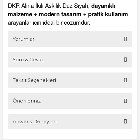
DKR Alina İkili Askılık Düz Siyah,
dayanıklı
malzeme + modern tasarım + pratik kullanım
arayanlar için ideal bir çözümdür.
Yorumlar
Soru & Cevap
Bu ürüne ilk yorumu siz yapın!
Taksit Seçenekleri
Yorum Yaz
Ürün hakkında henüz soru sorulmamış.
Önerileriniz
Soru Sor
Alışveriş Deneyimi
Bu ürünün fiyat bilgisi, resim, ürün açıklamalarında ve diğer
konularda yetersiz gördüğünüz noktaları öneri formunu
kullanarak tarafımıza iletebilirsiniz.