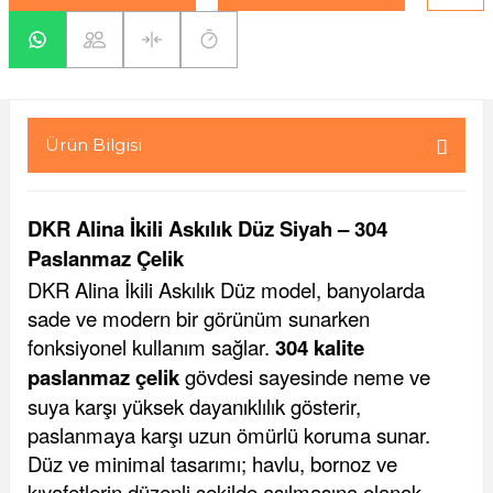
yaları / Vernikler
enfez
sı,Klips,Takoz
afetleri
ı
Malzemeleri
li Banyo Ürünleri
 Ve Aksesuar
Ürün Bilgisi
lik Malzemeleri
rıcılar
DKR Alina İkili Askılık Düz Siyah – 304
ı
Paslanmaz Çelik
DKR Alina İkili Askılık Düz model, banyolarda
sade ve modern bir görünüm sunarken
fonksiyonel kullanım sağlar.
304 kalite
paslanmaz çelik
gövdesi sayesinde neme ve
suya karşı yüksek dayanıklılık gösterir,
plar
paslanmaya karşı uzun ömürlü koruma sunar.
Düz ve minimal tasarımı; havlu, bornoz ve
kıyafetlerin düzenli şekilde asılmasına olanak