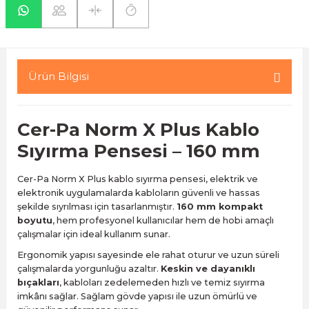
yaları / Vernikler
enfez
sı,Klips,Takoz
afetleri
ı
Malzemeleri
Ürün Bilgisi
li Banyo Ürünleri
 Ve Aksesuar
lik Malzemeleri
rıcılar
Cer-Pa
Norm X Plus Kablo
Sıyırma Pensesi – 160 mm
ı
Cer-Pa Norm X Plus kablo sıyırma pensesi, elektrik ve
elektronik uygulamalarda kabloların güvenli ve hassas
şekilde sıyrılması için tasarlanmıştır.
160 mm kompakt
boyutu
, hem profesyonel kullanıcılar hem de hobi amaçlı
çalışmalar için ideal kullanım sunar.
plar
Ergonomik yapısı sayesinde ele rahat oturur ve uzun süreli
çalışmalarda yorgunluğu azaltır.
Keskin ve dayanıklı
bıçakları
, kabloları zedelemeden hızlı ve temiz sıyırma
imkânı sağlar. Sağlam gövde yapısı ile uzun ömürlü ve