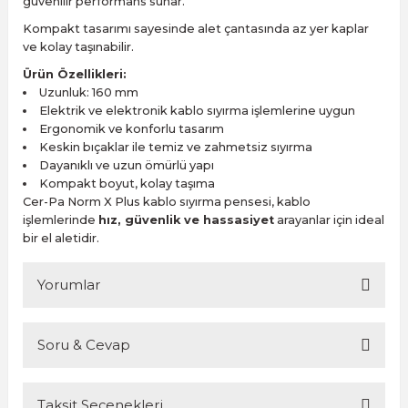
güvenilir performans sunar.
Kompakt tasarımı sayesinde alet çantasında az yer kaplar
ve kolay taşınabilir.
Ürün Özellikleri:
Uzunluk: 160 mm
Elektrik ve elektronik kablo sıyırma işlemlerine uygun
Ergonomik ve konforlu tasarım
Keskin bıçaklar ile temiz ve zahmetsiz sıyırma
Dayanıklı ve uzun ömürlü yapı
Kompakt boyut, kolay taşıma
Cer-Pa Norm X Plus kablo sıyırma pensesi, kablo
işlemlerinde
hız, güvenlik ve hassasiyet
arayanlar için ideal
bir el aletidir.
Yorumlar
Soru & Cevap
Bu ürüne ilk yorumu siz yapın!
Taksit Seçenekleri