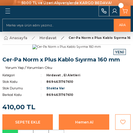
5000 TL ve Üzeri Alışverişlerde KARGO BEDAVA!
Geri Dön
Geri Dön
Geri Dön
Geri Dön
Geri Dön
Geri Dön
Geri Dön
Geri Dön
Geri Dön
i Ekipmanları
 Aydınlatma
alları ve İzolasyon
emeleri Ve Sulama
Batarya & Musluklar
Duş Kanalları
ARA
ı
Anasayfa
Hırdavat
uklar
leri
ları
r
Cer-Pa Norm x Plus Kablo Sıyırma 1
Eviye (Mutfak) Bataryası
Süzgeç
arı
YENİ
e Uçlar
nları
ıcıları
Banyo & Duş Bataryası
Cer-Pa Norm x Plus Kablo Sıyırma 160 mm
ları
akaraları
Lavabo Bataryası
Yorum Yap / Yorumları Oku
ı Aparatları
Kategori
Hırdavat
,
El Aletleri
Yapıştırıcılar
Stok Kodu
8694631767610
Stok Durumu
Stokta Var
Barkod Kodu
8694631767610
rı
ekneler
i
kler
410,00 TL
 Takımları
Klipsler
raforlar
SEPETE EKLE
Hemen Al
ları
manlar
cüler
 Ve Macunlar