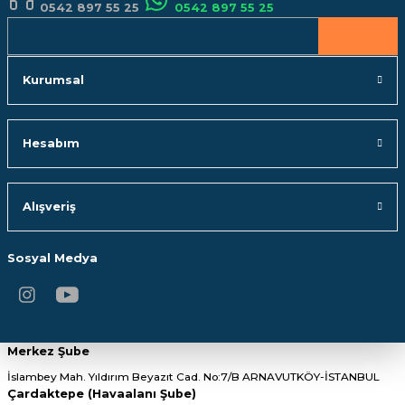
0542 897 55 25
0542 897 55 25
Gönder
Kurumsal
Hesabım
Alışveriş
Sosyal Medya
Merkez Şube
İslambey Mah. Yıldırım Beyazıt Cad. No:7/B ARNAVUTKÖY-İSTANBUL
Çardaktepe (Havaalanı Şube)