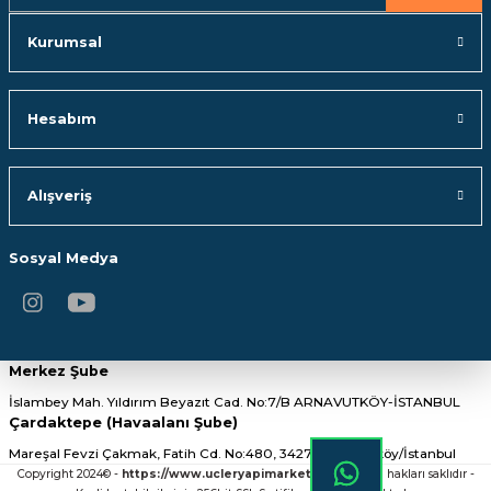
YENİ
YENİ
RODEX
İZELTAŞ
Kurumsal
Rodex Kurbağacık Anahtar 10
İzeltaş Kurbağacık Anahtar 10''
Hesabım
460,00 TL
1.427,40 TL
SEPETE EKLE
SEPETE EKLE
Alışveriş
TÜKENDİ
Sosyal Medya
Elta Kurbağacık Anahtar
984,00 TL
Merkez Şube
İslambey Mah. Yıldırım Beyazıt Cad. No:7/B ARNAVUTKÖY-İSTANBUL
STOKTA YOK
Çardaktepe (Havaalanı Şube)
Mareşal Fevzi Çakmak, Fatih Cd. No:480, 34275 Arnavutköy/İstanbul
Copyright 2024© -
https://www.ucleryapimarket.com/
- Tüm hakları saklıdır -