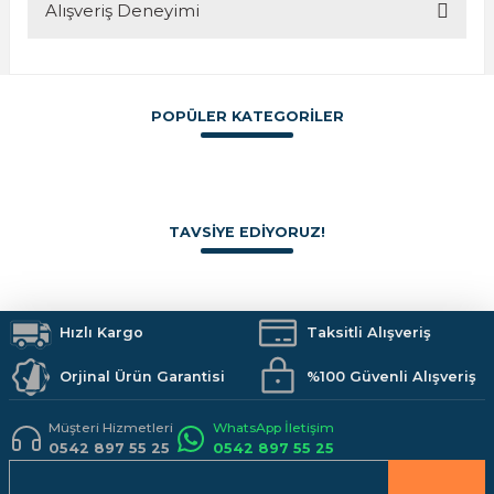
Alışveriş Deneyimi
Bu ürünün fiyat bilgisi, resim, ürün açıklamalarında ve diğer
konularda yetersiz gördüğünüz noktaları öneri formunu
kullanarak tarafımıza iletebilirsiniz.
Görüş ve önerileriniz için teşekkür ederiz.
POPÜLER KATEGORİLER
Sitemize ilk yorumu siz yapın!
Ürün resmi kalitesiz, bozuk veya görüntülenemiyor.
Ürün açıklamasında eksik bilgiler bulunuyor.
Boya
İzolasyon
Vitrifiye
Hırdavat
Makine ve El Aletleri
Armatürler
Deneyimini Paylaş
Ürün bilgilerinde hatalar bulunuyor.
Duş Sistemleri
Banyo Aksesuarları
Mutfak
Kamp Malzemeleri
TAVSİYE EDİYORUZ!
Ürün fiyatı diğer sitelerden daha pahalı.
İş Güvenliği
Hobi Malzemeleri
Bu ürüne benzer farklı alternatifler olmalı.
RODEX
RODEX KURBAĞACIK ANAHATAR 10 inc
Hızlı Kargo
Taksitli Alışveriş
Orjinal Ürün Garantisi
%100 Güvenli Alışveriş
450,00 TL
Gönder
Müşteri Hizmetleri
WhatsApp İletişim
0542 897 55 25
0542 897 55 25
SEPETE EKLE