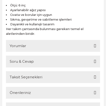
Ölçü: 6 inç
Ayarlanabilir ağız yapısı
Cıvata ve borular için uygun
Sıkma, gevşetme ve sabitleme işlemleri
Dayanıklı ve kullanışlı tasarım
Her takım çantasında bulunması gereken temel el
aletlerinden biridir.
Yorumlar
Soru & Cevap
Bu ürüne ilk yorumu siz yapın!
Taksit Seçenekleri
Yorum Yaz
Ürün hakkında henüz soru sorulmamış.
Önerileriniz
Soru Sor