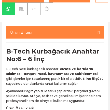
yaları / Vernikler
enfez
sı,Klips,Takoz
afetleri
ı
Malzemeleri
li Banyo Ürünleri
 Ve Aksesuar
Ürün Bilgisi
lik Malzemeleri
rıcılar
B‑Tech
Kurbağacık Anahtar
ı
No:6 – 6 İnç
B-Tech No:6 kurbağacık anahtar,
cıvata ve boruların
sıkılması, gevşetilmesi, kavranması ve sabitlenmesi
gibi işlemler için tasarlanmış pratik bir el aletidir.
6 inç ölçüsü
sayesinde dar alanlarda rahat kullanım sağlar.
plar
Ayarlanabilir ağız yapısı ile farklı çaplardaki parçaları güvenli
şekilde kavrar. Atölye, tesisat ve genel bakım işlerinde hem
profesyonel hem de bireysel kullanıma uygundur.
Ürün Özellikleri: