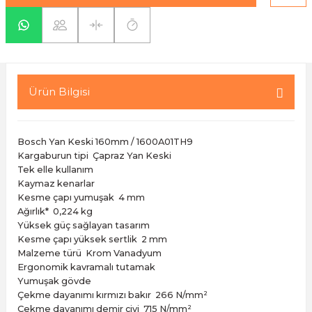
yaları / Vernikler
enfez
sı,Klips,Takoz
afetleri
ı
Malzemeleri
li Banyo Ürünleri
 Ve Aksesuar
Ürün Bilgisi
lik Malzemeleri
rıcılar
Bosch Yan Keski 160mm / 1600A01TH9
ı
Kargaburun tipi
Çapraz Yan Keski
Tek elle kullanım
Kaymaz kenarlar
Kesme çapı yumuşak
4 mm
Ağırlık*
0,224 kg
Yüksek güç sağlayan tasarım
Kesme çapı yüksek sertlik
2 mm
Malzeme türü
Krom Vanadyum
plar
Ergonomik kavramalı tutamak
Yumuşak gövde
Çekme dayanımı kırmızı bakır
266 N/mm²
Çekme dayanımı demir çivi
715 N/mm²