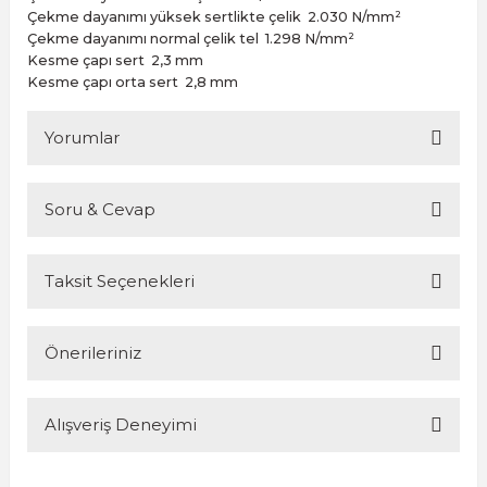
Çekme dayanımı yüksek sertlikte çelik
2.030 N/mm²
Çekme dayanımı normal çelik tel
1.298 N/mm²
Kesme çapı sert
2,3 mm
Kesme çapı orta sert
2,8 mm
Yorumlar
Soru & Cevap
Bu ürüne ilk yorumu siz yapın!
Taksit Seçenekleri
Yorum Yaz
Ürün hakkında henüz soru sorulmamış.
Önerileriniz
Soru Sor
Alışveriş Deneyimi
Bu ürünün fiyat bilgisi, resim, ürün açıklamalarında ve diğer
konularda yetersiz gördüğünüz noktaları öneri formunu
kullanarak tarafımıza iletebilirsiniz.