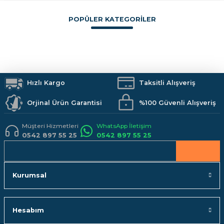
Görüş ve önerileriniz için teşekkür ederiz.
POPÜLER KATEGORİLER
Sitemize ilk yorumu siz yapın!
Ürün resmi kalitesiz, bozuk veya görüntülenemiyor.
Ürün açıklamasında eksik bilgiler bulunuyor.
Boya
İzolasyon
Vitrifiye
Hırdavat
Makine ve El Aletleri
Armatürler
Deneyimini Paylaş
Ürün bilgilerinde hatalar bulunuyor.
Duş Sistemleri
Banyo Aksesuarları
Mutfak
Kamp Malzemeleri
Ürün fiyatı diğer sitelerden daha pahalı.
İş Güvenliği
Hızlı Kargo
Hobi Malzemeleri
Taksitli Alışveriş
Bu ürüne benzer farklı alternatifler olmalı.
Orjinal Ürün Garantisi
%100 Güvenli Alışveriş
Müşteri Hizmetleri
WhatsApp İletişim
0542 897 55 25
0542 897 55 25
Gönder
Kurumsal
Hesabım