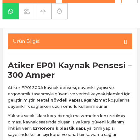
yaları / Vernikler
enfez
sı,Klips,Takoz
afetleri
ı
Malzemeleri
li Banyo Ürünleri
 Ve Aksesuar
Ürün Bilgisi
lik Malzemeleri
rıcılar
Atiker
EP01 Kaynak Pensesi –
ı
300 Amper
Atiker EP01 300A kaynak pensesi, dayanıklı yapısı ve
ergonomik tasarımıyla güvenli ve verimli kaynak işlemleri için
geliştirilmiştir.
Metal gövdeli yapısı
, ağır hizmet koşullarına
dayanıklılık sağlarken uzun ömürlü kullanım sunar.
plar
Yüksek sıcaklıklara karşı dirençli malzemelerden üretilmiş
olması, kaynak sırasında oluşan ısıya karşı güvenli kullanım
imkânı verir.
Ergonomik plastik sapı
, yalıtımlı yapısı
sayesinde kullanıcıyı korur ve rahat bir kavrama sağlar.