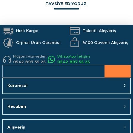
Duş Sistemleri
Banyo Aksesuarları
Mutfak
Kamp Malzemeleri
TAVSİYE EDİYORUZ!
Ürün fiyatı diğer sitelerden daha pahalı.
İş Güvenliği
Hobi Malzemeleri
Bu ürüne benzer farklı alternatifler olmalı.
TÜKENDİ
Matsan Kaynak Pensesi
Hızlı Kargo
Taksitli Alışveriş
Orjinal Ürün Garantisi
%100 Güvenli Alışveriş
800,00 TL
Gönder
Müşteri Hizmetleri
WhatsApp İletişim
0542 897 55 25
0542 897 55 25
STOKTA YOK
Kurumsal
Hesabım
Alışveriş