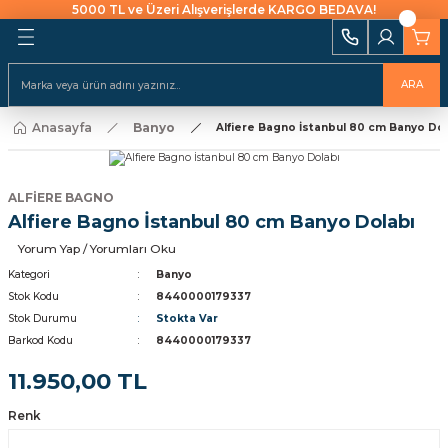
5000 TL ve Üzeri Alışverişlerde KARGO BEDAVA!
Geri Dön
Geri Dön
Geri Dön
Geri Dön
Geri Dön
Geri Dön
Geri Dön
Geri Dön
Geri Dön
i Ekipmanları
 Aydınlatma
alları ve İzolasyon
emeleri Ve Sulama
Batarya & Musluklar
Duş Kanalları
ARA
ı
Anasayfa
Banyo
uklar
leri
ları
r
Alfiere Bagno İstanbul 80 cm Banyo Dol
Eviye (Mutfak) Bataryası
Süzgeç
arı
e Uçlar
nları
ıcıları
Banyo & Duş Bataryası
ALFİERE BAGNO
ları
Alfiere Bagno İstanbul 80 cm Banyo Dolabı
akaraları
Lavabo Bataryası
ı Aparatları
Yorum Yap / Yorumları Oku
Yapıştırıcılar
Kategori
Banyo
Stok Kodu
8440000179337
Stok Durumu
Stokta Var
rı
ekneler
i
kler
Barkod Kodu
8440000179337
 Takımları
Klipsler
raforlar
11.950,00 TL
Renk
ları
manlar
cüler
 Ve Macunlar