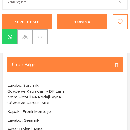
yaları / Vernikler
enfez
sı,Klips,Takoz
afetleri
ı
Malzemeleri
SEPETE EKLE
Hemen Al
li Banyo Ürünleri
 Ve Aksesuar
lik Malzemeleri
rıcılar
ı
Ürün Bilgisi
Lavabo; Seramik
Gövde ve Kapaklar; MDF Lam
4mm Flotelli ve Rodajlı Ayna
Gövde ve Kapak : MDF
plar
Kapak : Frenli Menteşe
Lavabo : Seramik
Ayna : Dolaplı Ayna