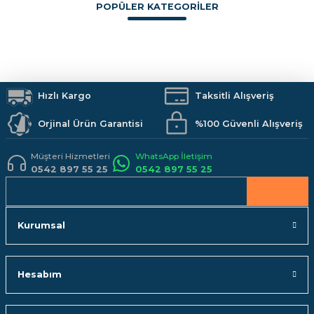
POPÜLER KATEGORİLER
Sitemize ilk yorumu siz yapın!
Ürün resmi kalitesiz, bozuk veya görüntülenemiyor.
Ürün açıklamasında eksik bilgiler bulunuyor.
Boya
İzolasyon
Vitrifiye
Hırdavat
Makine ve El Aletleri
Armatürler
Deneyimini Paylaş
Ürün bilgilerinde hatalar bulunuyor.
Duş Sistemleri
Banyo Aksesuarları
Mutfak
Kamp Malzemeleri
Ürün fiyatı diğer sitelerden daha pahalı.
İş Güvenliği
Hızlı Kargo
Hobi Malzemeleri
Taksitli Alışveriş
Bu ürüne benzer farklı alternatifler olmalı.
Orjinal Ürün Garantisi
%100 Güvenli Alışveriş
Müşteri Hizmetleri
WhatsApp İletişim
0542 897 55 25
0542 897 55 25
Gönder
Kurumsal
Hesabım