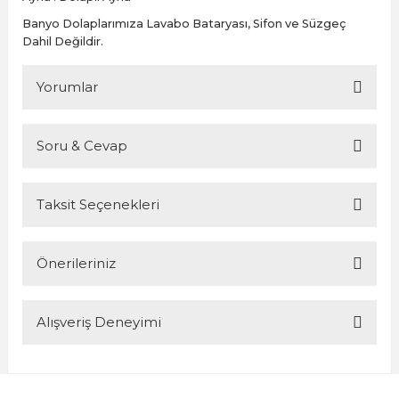
Banyo Dolaplarımıza Lavabo Bataryası, Sifon ve Süzgeç
Dahil Değildir.
Yorumlar
Soru & Cevap
Bu ürüne ilk yorumu siz yapın!
Taksit Seçenekleri
Yorum Yaz
Ürün hakkında henüz soru sorulmamış.
Önerileriniz
Soru Sor
Alışveriş Deneyimi
Bu ürünün fiyat bilgisi, resim, ürün açıklamalarında ve diğer
konularda yetersiz gördüğünüz noktaları öneri formunu
kullanarak tarafımıza iletebilirsiniz.
Görüş ve önerileriniz için teşekkür ederiz.