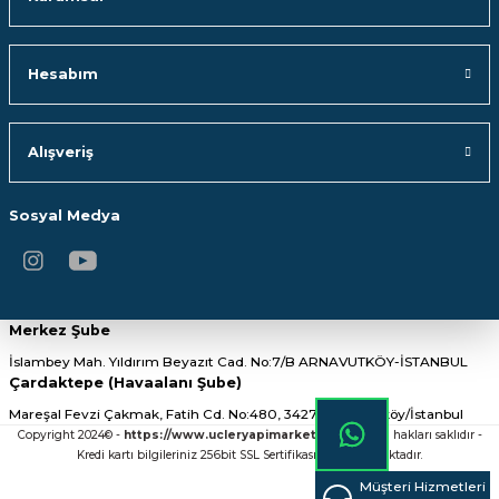
Hesabım
Alışveriş
Sosyal Medya
Merkez Şube
İslambey Mah. Yıldırım Beyazıt Cad. No:7/B ARNAVUTKÖY-İSTANBUL
Çardaktepe (Havaalanı Şube)
Mareşal Fevzi Çakmak, Fatih Cd. No:480, 34275 Arnavutköy/İstanbul
Copyright 2024© -
https://www.ucleryapimarket.com/
- Tüm hakları saklıdır -
Kredi kartı bilgileriniz 256bit SSL Sertifikası ile Korunmaktadır.
Müşteri Hizmetleri