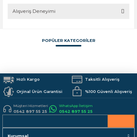
Soru Sor
Alışveriş Deneyimi
Bu ürünün fiyat bilgisi, resim, ürün açıklamalarında ve diğer
konularda yetersiz gördüğünüz noktaları öneri formunu
kullanarak tarafımıza iletebilirsiniz.
Görüş ve önerileriniz için teşekkür ederiz.
POPÜLER KATEGORİLER
Sitemize ilk yorumu siz yapın!
Ürün resmi kalitesiz, bozuk veya görüntülenemiyor.
Ürün açıklamasında eksik bilgiler bulunuyor.
Boya
İzolasyon
Vitrifiye
Hırdavat
Makine ve El Aletleri
Armatürler
Deneyimini Paylaş
Ürün bilgilerinde hatalar bulunuyor.
Duş Sistemleri
Banyo Aksesuarları
Mutfak
Kamp Malzemeleri
Ürün fiyatı diğer sitelerden daha pahalı.
İş Güvenliği
Hızlı Kargo
Hobi Malzemeleri
Taksitli Alışveriş
Bu ürüne benzer farklı alternatifler olmalı.
Orjinal Ürün Garantisi
%100 Güvenli Alışveriş
Müşteri Hizmetleri
WhatsApp İletişim
0542 897 55 25
0542 897 55 25
Gönder
Kurumsal