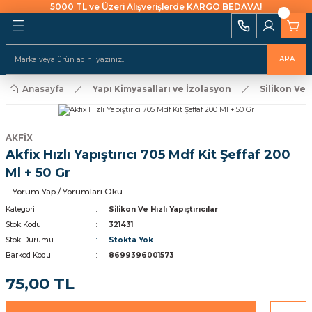
5000 TL ve Üzeri Alışverişlerde KARGO BEDAVA!
Geri Dön
Geri Dön
Geri Dön
Geri Dön
Geri Dön
Geri Dön
Geri Dön
Geri Dön
Geri Dön
i Ekipmanları
 Aydınlatma
alları ve İzolasyon
emeleri Ve Sulama
Batarya & Musluklar
Duş Kanalları
ARA
ı
Anasayfa
Yapı Kimyasalları ve İzolasyon
Silikon Ve H
uklar
leri
ları
r
Eviye (Mutfak) Bataryası
Süzgeç
arı
e Uçlar
nları
ıcıları
Banyo & Duş Bataryası
AKFİX
ları
Akfix Hızlı Yapıştırıcı 705 Mdf Kit Şeffaf 200
akaraları
Lavabo Bataryası
Ml + 50 Gr
ı Aparatları
Yorum Yap / Yorumları Oku
Yapıştırıcılar
Kategori
Silikon Ve Hızlı Yapıştırıcılar
Stok Kodu
321431
rı
ekneler
i
kler
Stok Durumu
Stokta Yok
Barkod Kodu
8699396001573
 Takımları
Klipsler
raforlar
75,00 TL
ları
manlar
cüler
 Ve Macunlar