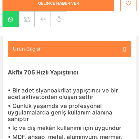
GELİNCE HABER VER
yaları / Vernikler
enfez
sı,Klips,Takoz
afetleri
ı
Malzemeleri
li Banyo Ürünleri
 Ve Aksesuar
Ürün Bilgisi
lik Malzemeleri
rıcılar
ı
Akfix 705 Hızlı Yapıştırıcı
• Bir adet siyanoakrilat yapıştırıcı ve bir
adet aktivatörden oluşan settir
• Günlük yaşamda ve profesyonel
uygulamalarda geniş kullanım alanına
plar
sahiptir
• İç ve dış mekân kullanımı için uygundur
• MDF, ahşap, metal, alüminyum, mermer,