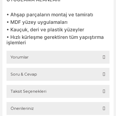
• Ahşap parçaların montaj ve tamiratı
• MDF yüzey uygulamaları
• Kauçuk, deri ve plastik yüzeyler
• Hızlı kürleşme gerektiren tüm yapıştırma
işlemleri
Yorumlar
Soru & Cevap
Bu ürüne ilk yorumu siz yapın!
Taksit Seçenekleri
Yorum Yaz
Ürün hakkında henüz soru sorulmamış.
Önerileriniz